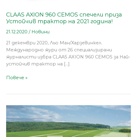
CLAAS AXION 960 CEMOS спечели приза
Устойчив трактор на 2021 година!
21.12.2020
/
Новини
21 декември 2020, Льо Ман/Харзевинкел.
Международно жури от 26 специализирани
журналисти избра CLAAS AXION 960 CEMOS за Най-
устойчив трактор на […]
Повече »
Цифрови
приложения
за
трактори,
обединени