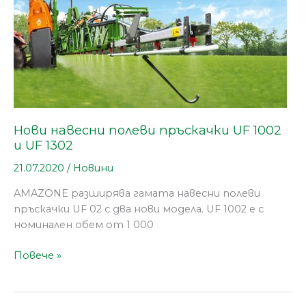
пръскачки
UF
1002
и
UF
1302
Нови навесни полеви пръскачки UF 1002
и UF 1302
21.07.2020
/
Новини
AMAZONE разширява гамата навесни полеви
пръскачки UF 02 с два нови модела. UF 1002 е с
номинален обем от 1 000
Повече »