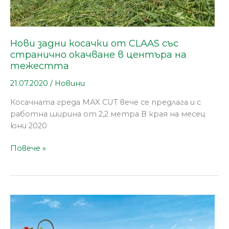
центъра
на
тежестта
Нови задни косачки от CLAAS със
странично окачване в центъра на
тежестта
21.07.2020
/
Новини
Косачната греда MAX CUT вече се предлага и с
работна ширина от 2,2 метра В края на месец
юни 2020
Повече »
Нови
навесни
полеви