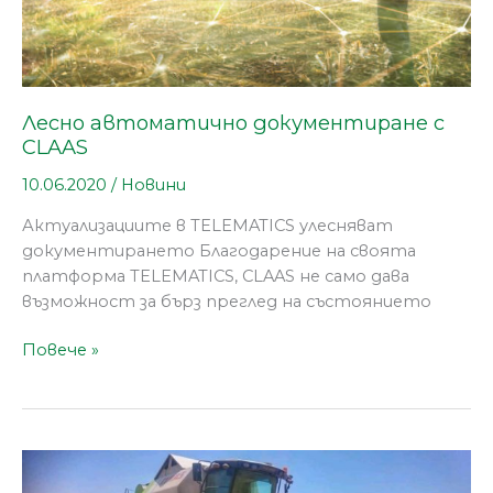
Лесно автоматично документиране с
CLAAS
10.06.2020
/
Новини
Актуализациите в TELEMATICS улесняват
документирането Благодарение на своята
платформа TELEMATICS, CLAAS не само дава
възможност за бърз преглед на състоянието
Повече »
Употребявани
машини