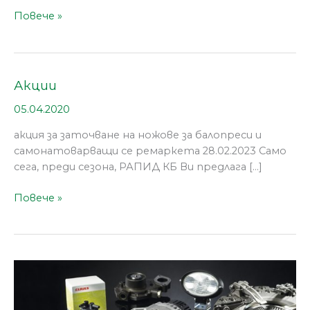
Повече »
Акции
Акции
05.04.2020
акция за заточване на ножове за балопреси и
самонатоварващи се ремаркета 28.02.2023 Само
сега, преди сезона, РАПИД КБ Ви предлага […]
Повече »
Резервни
части