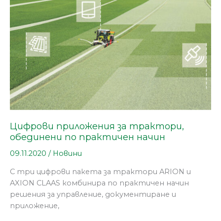
по
практичен
начин
Цифрови приложения за трактори,
обединени по практичен начин
09.11.2020
/
Новини
С три цифрови пакета за трактори ARION и
AXION CLAAS комбинира по практичен начин
решения за управление, документиране и
приложениe,