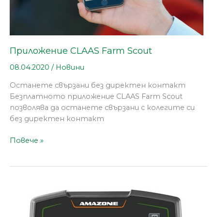
Приложение CLAAS Farm Scout
08.04.2020
/
Новини
Oстанете свързани без директен контакт
Безплатното приложение CLAAS Farm Scout
позволява да останете свързани с колегите си
без директен контакт
Повече »
Нов
терминал
EasySet