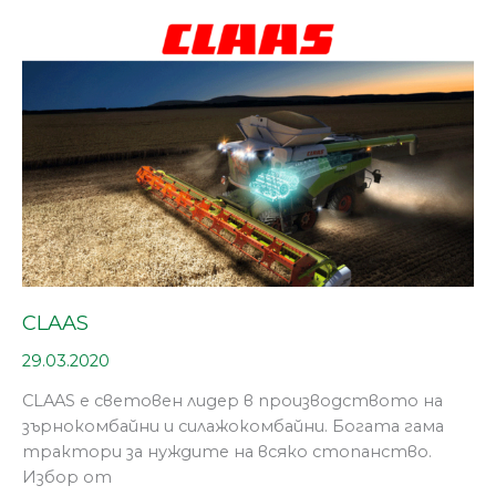
CLAAS
CLAAS
29.03.2020
CLAAS е световен лидер в производството на
зърнокомбайни и силажокомбайни. Богата гама
трактори за нуждите на всяко стопанство.
Избор от