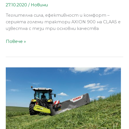
27.10.2020
/
Новини
Теглителна сила, ефективност и комфорт –
серията големи трактори AXION 900 на CLAAS е
известна с тези три основни качества
Повече »
Нови
задни
косачки
от
CLAAS
със
странично
окачване
в