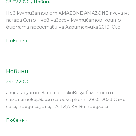
28.02.2020
/
Новини
Нов култиватор от AMAZONE AMAZONE пусна на
пазара Cenio – нов навесен култиватор, който
фирмата представи на Агритехника 2019. Със
Повече »
Новини
Новини
24.02.2020
акция за заточване на ножове за балопреси и
самонатоварващи се ремаркета 28.02.2023 Само
сега, преди сезона, РАПИД КБ Ви предлага
Повече »