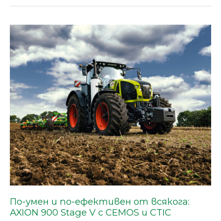
По-
умен
и
по-
ефективен
от
всякога:
AXION
900
Stage
V
с
CEMOS
и
CTIC
По-умен и по-ефективен от всякога:
AXION 900 Stage V с CEMOS и CTIC