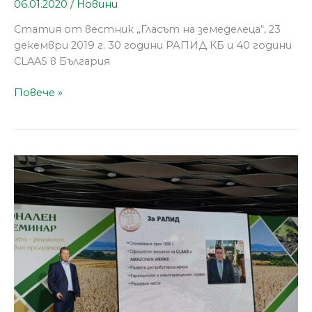
06.01.2020
/
Новини
Статия от вестник „Гласът на земеделеца“, 23
декември 2019 г. 30 години РАПИД КБ и 40 години
CLAAS в България
Повече »
РАПИД
представи
новостите
на
CLAAS
и
AMAZONE
по
повод
30-