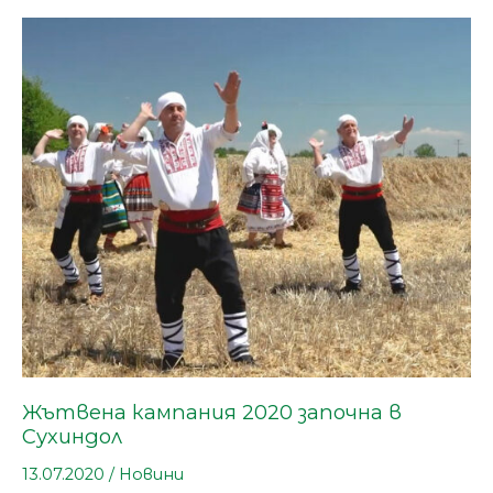
Жътвена
кампания
2020
започна
в
Сухиндол
Жътвена кампания 2020 започна в
Сухиндол
13.07.2020
/
Новини