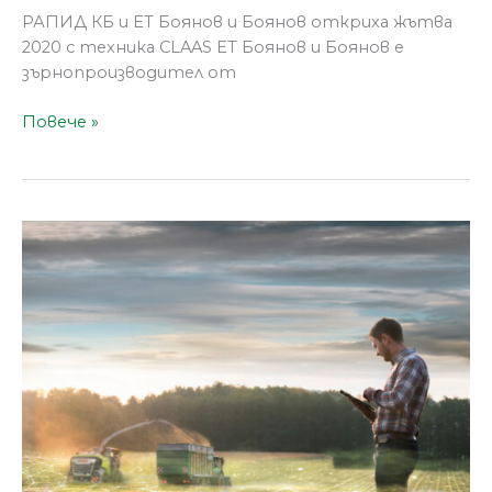
РАПИД КБ и ЕТ Боянов и Боянов откриха жътва
2020 с техника CLAAS ЕТ Боянов и Боянов е
зърнопроизводител от
Повече »
Лесно
автоматично
документиране
с
CLAAS