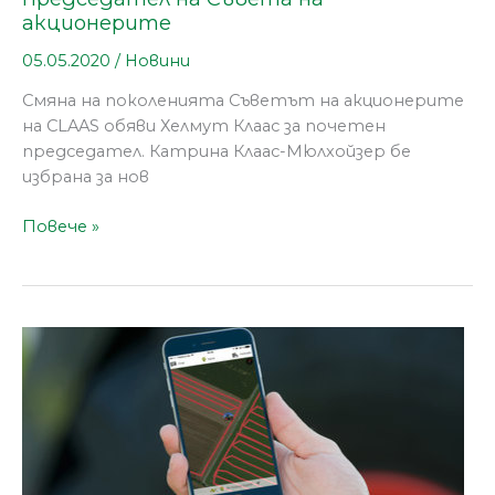
акционерите
05.05.2020
/
Новини
Смяна на поколенията Съветът на акционерите
на CLAAS обяви Хелмут Клаас за почетен
председател. Катрина Клаас-Мюлхойзер бе
избрана за нов
Повече »
Приложение
CLAAS
Farm
Scout