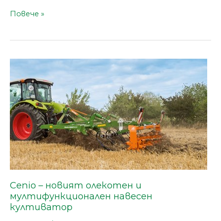
Повече »
Cenio
–
новият
олекотен
и
мултифункционален
навесен
култиватор
Cenio – новият олекотен и
мултифункционален навесен
култиватор