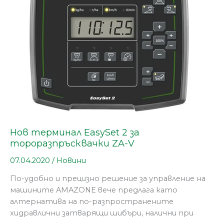
2
за
тороразпръсквачки
ZA-
V
Нов терминал EasySet 2 за
тороразпръсквачки ZA-V
07.04.2020
/
Новини
По-удобно и прецизно решение за управление на
машините AMAZONE вече предлага като
алтернатива на по-разпространените
хидравлични затварящи шибъри, налични при