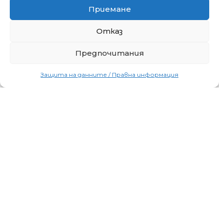
Новият ARION 440 – тракторът на
Приемане
всички времена
Отказ
05.04.2020
/
Без категория
Предпочитания
Купете своя АRION440 сега и получете ваучер за
отстъпка при бъдеща покупка на инвентар за
трактора ОЧАКВАЙТЕ СПЕЦИАЛНА ОТСТЪПКА
Защита на данните / Правна информация
ПО
Повече »
Комбинирано
предложение
трактор
CLAAS
+
сеялка/