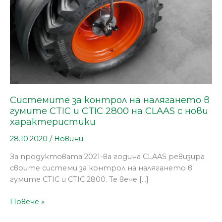
CTIC
и
CTIC
2800
на
CLAAS
с
нови
характеристики
Системите за контрол на налягането в
гумите CTIC и CTIC 2800 на CLAAS с нови
характеристики
28.10.2020
/
Новини
За продуктовата 2021-ва година CLAAS ревизира
своите системи за контрол на налягането в
гумите CTIC и CTIC 2800. Те вече […]
Повече »