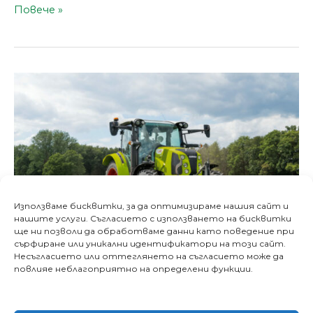
Повече »
Новият
ARION
440
–
тракторът
на
всички
времена
Използваме бисквитки, за да оптимизираме нашия сайт и
нашите услуги. Съгласието с използването на бисквитки
ще ни позволи да обработваме данни като поведение при
сърфиране или уникални идентификатори на този сайт.
Несъгласието или оттеглянето на съгласието може да
повлияе неблагоприятно на определени функции.