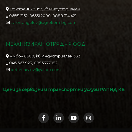
Тръстеник 5857, кв.Индустриален
06551 2152, 06551 2000, 0888 314 421
svilen.angelov@agrokom-bg.com
МЕХАНИЗИРАН ОТРЯД – Я ООД
Ямбол 8600, кв.Индустриален 333
046 663 923, 0895 777 182
petarchistov@yahoo.com
Цени за сервизни и транспортни услуги РАПИД КБ
F
L
Y
I
a
i
o
n
c
n
u
s
e
k
t
t