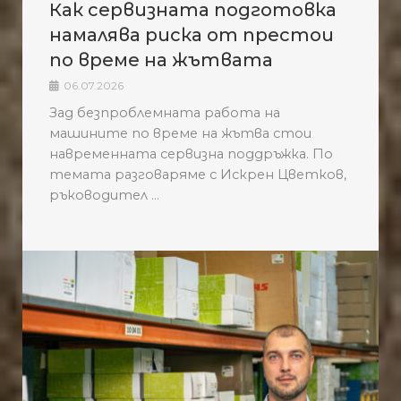
Как сервизната подготовка
намалява риска от престои
по време на жътвата
06.07.2026
Зад безпроблемната работа на
машините по време на жътва стои
навременната сервизна поддръжка. По
темата разговаряме с Искрен Цветков,
ръководител ...