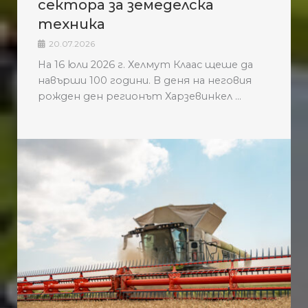
сектора за земеделска
техника
20.07.2026
На 16 юли 2026 г. Хелмут Клаас щеше да
навърши 100 години. В деня на неговия
рожден ден регионът Харзевинкел ...