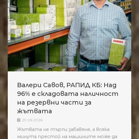
Валери Савов, РАПИД КБ: Над
96% е складовата наличност
на резервни части за
жътвата
29.06.2026
Жътвата не търпи забавяне, а всяка
минута престой на машините може да