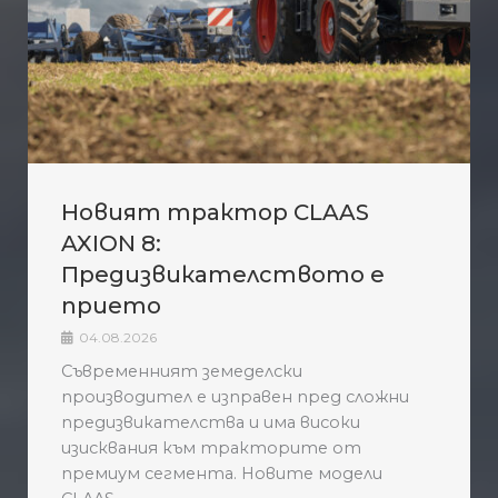
Новият трактор CLAAS
AXION 8:
Предизвикателството е
прието
04.08.2026
Съвременният земеделски
производител е изправен пред сложни
предизвикателства и има високи
изисквания към тракторите от
премиум сегмента. Новите модели