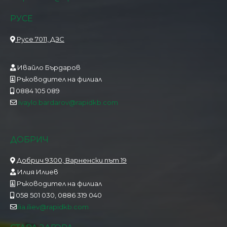
РУСЕ
Русе 7011, ДЗС
Ивайло Бърдаров
Ръководител на филиал
0884 105 089
ivaylo.bardarov@rapidkb.com
ДОБРИЧ
Добрич 9300, Варненски път 19
Илия Илиев
Ръководител на филиал
058 501 030, 0886 319 040
ilia.iliev@rapidkb.com