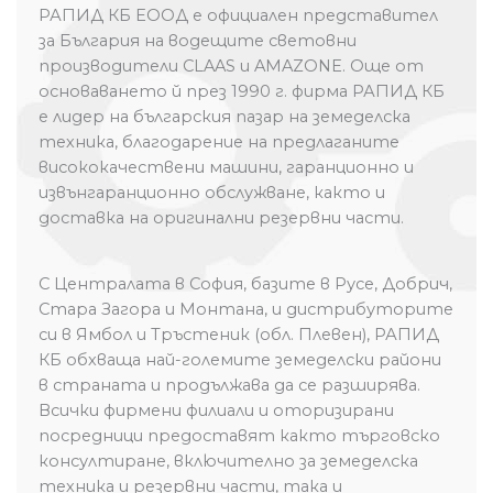
РАПИД КБ ЕООД е официален представител
за България на водещите световни
производители CLAAS и AMAZONE. Още от
основаването й през 1990 г. фирма РАПИД КБ
е лидер на българския пазар на земеделска
техника, благодарение на предлаганите
висококачествени машини, гаранционно и
извънгаранционно обслужване, както и
доставка на оригинални резервни части.
С Централата в София, базите в Русе, Добрич,
Стара Загора и Монтана, и дистрибуторите
си в Ямбол и Тръстеник (обл. Плевен), РАПИД
КБ обхваща най-големите земеделски райони
в страната и продължава да се разширява.
Всички фирмени филиали и оторизирани
посредници предоставят както търговско
консултиране, включително за земеделска
техника и резервни части, така и