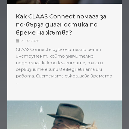
Как CLAAS Connect помага за
по-бърза диагностика по
време на жътва?
29.07.2026
CLAAS Connect е изключително ценен
инструмент, който значително
подпомага както клиентите, така и
сервизните екипи в ежедневната им
работа. Системата съкращава времето
...