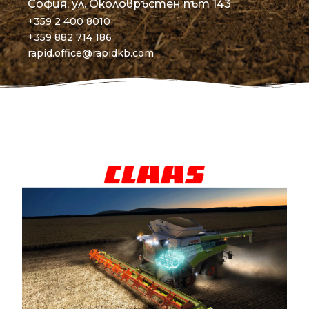
o
i
e
r
София, ул. Околовръстен път 143
k
n
a
+359 2 400 8010
-
m
+359 882 714 186
f
rapid.office@rapidkb.com