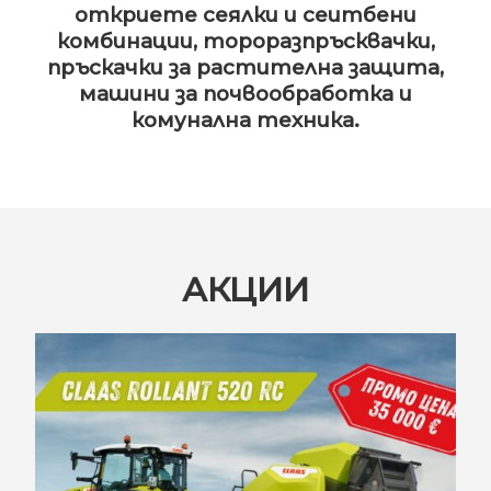
откриете сеялки и сеитбени
комбинации, тороразпръсквачки,
пръскачки за растителна защита,
машини за почвообработка и
комунална техника.
АКЦИИ