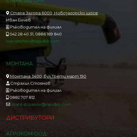
СТАРА ЗАГОРА
Стара Загора 6000, Новозагорско шосе
Иван Енчев
Ръководител на филиал
042 28 40 31, 0886 169 840
ivan.enchev@rapidkb.com
МОНТАНА
Монтана 3400, бул.Трети март 190
Страхил Стоянов
Ръководител на филиал
0882 707 812
strahil.stoyanov@rapidkb.com
ДИСТРИБУТОРИ
АГРОКОМ ООД