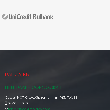
РАПИД КБ
ЦЕНТРАЛЕН ОФИС СОФИЯ
София 1407, Околовръстен път 143, П.К. 99
02 400 80 10
rapid.office@rapidkb.com