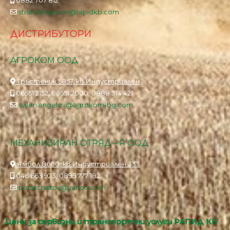
0882 707 812
strahil.stoyanov@rapidkb.com
ДИСТРИБУТОРИ
АГРОКОМ ООД
Тръстеник 5857, кв.Индустриален
06551 2152, 06551 2000, 0888 314 421
svilen.angelov@agrokom-bg.com
МЕХАНИЗИРАН ОТРЯД – Я ООД
Ямбол 8600, кв.Индустриален 333
046 663 923, 0895 777 182
petarchistov@yahoo.com
Цени за сервизни и транспортни услуги РАПИД КБ