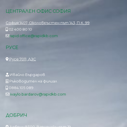
ЦЕНТРАЛЕН ОФИС СОФИЯ
София 1407, Околовръстен път 143, П.К. 99
02 400 80 10
rapid.office@rapidkb.com
РУСЕ
Русе 7011, ДЗС
Ивайло Бърдаров
Ръководител на филиал
0884 105 089
ivaylo.bardarov@rapidkb.com
ДОБРИЧ
Добрич 9300, Варненски път 19