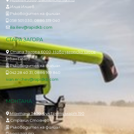
Илия Илиев
Ръководител на филиал
058 501 030, 0886 319 040
ilia.iliev@rapidkb.com
СТАРА ЗАГОРА
Стара Загора 6000, Новозагорско шосе
Иван Енчев
Ръководител на филиал
042 28 40 31, 0886 169 840
ivan.enchev@rapidkb.com
МОНТАНА
Монтана 3400, бул.Трети март 190
Страхил Стоянов
Ръководител на филиал