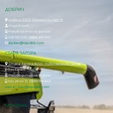
ДОБРИЧ
Добрич 9300, Варненски път 19
Илия Илиев
Ръководител на филиал
058 501 030, 0886 319 040
ilia.iliev@rapidkb.com
СТАРА ЗАГОРА
Стара Загора 6000, Новозагорско шосе
Иван Енчев
Ръководител на филиал
042 28 40 31, 0886 169 840
ivan.enchev@rapidkb.com
МОНТАНА