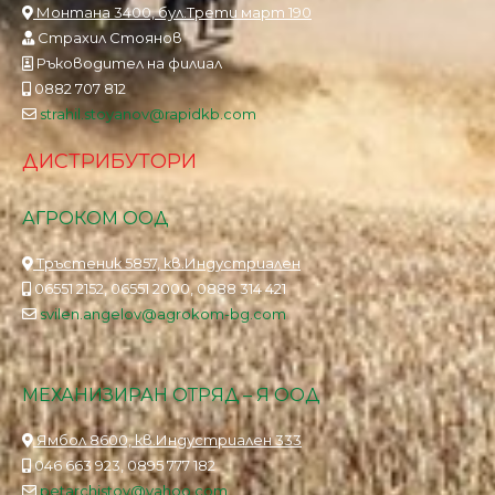
Монтана 3400, бул.Трети март 190
Страхил Стоянов
Ръководител на филиал
0882 707 812
strahil.stoyanov@rapidkb.com
ДИСТРИБУТОРИ
АГРОКОМ ООД
Тръстеник 5857, кв.Индустриален
06551 2152, 06551 2000, 0888 314 421
svilen.angelov@agrokom-bg.com
МЕХАНИЗИРАН ОТРЯД – Я ООД
Ямбол 8600, кв.Индустриален 333
046 663 923, 0895 777 182
petarchistov@yahoo.com