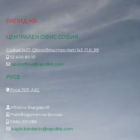
РАПИД КБ
ЦЕНТРАЛЕН ОФИС СОФИЯ
София 1407, Околовръстен път 143, П.К. 99
02 400 80 10
rapid.office@rapidkb.com
РУСЕ
Русе 7011, ДЗС
Ивайло Бърдаров
Ръководител на филиал
0884 105 089
ivaylo.bardarov@rapidkb.com