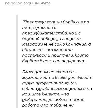
по повод годишнината:
“През тези години вървяхме по
път, изпълнен с
предизвикателства, но и с
безброй поводи за гордост.
Изградихме не само компания, а
общност – от клиенти,
партньори и приятели, които
вярват в нас и ни подкрепят.
Благодарим на екипа си –
хората, които всеки ден влагат
труд, професионализъм и
себераздаване. Благодарим и на
нашите клиенти – за
доверието, за съвместната
работа и за това, че ни