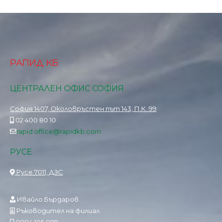
РАПИД КБ
ЦЕНТРАЛЕН ОФИС СОФИЯ
София 1407, Околовръстен път 143, П.К. 99
02 400 80 10
rapid.office@rapidkb.com
РУСЕ
Русе 7011, ДЗС
Ивайло Бърдаров
Ръководител на филиал