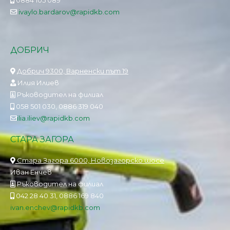
0884 105 089
ivaylo.bardarov@rapidkb.com
ДОБРИЧ
Добрич 9300, Варненски път 19
Илия Илиев
Ръководител на филиал
058 501 030, 0886 319 040
ilia.iliev@rapidkb.com
СТАРА ЗАГОРА
Стара Загора 6000, Новозагорско шосе
Иван Енчев
Ръководител на филиал
042 28 40 31, 0886 169 840
ivan.enchev@rapidkb.com