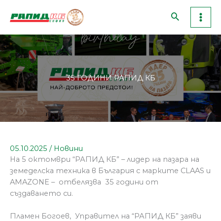
Skip
to
content
35 ГОДИНИ РАПИД КБ
05.10.2025
/
Новини
На 5 октомври “РАПИД КБ” – лидер на пазара на
земеделска техника в България с марките CLAAS и
AMAZONE – отбелязва 35 години от
създаването си.
Пламен Богоев, Управител на “РАПИД КБ” заяви