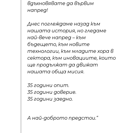
вдъхновявате да вървим
напред!
Днес поглеждаме назад към
нашата история, но гледаме
най-вече напред – към
бъдещето, към новите
технологии, към младите хора в
сектора, към иновациите, които
ще продължат да движат
нашата обща мисия.
35 години опит.
35 години доверие.
35 години заедно.
А най-доброто предстои.“