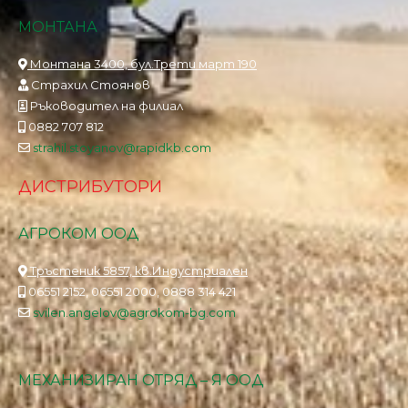
МОНТАНА
Монтана 3400, бул.Трети март 190
Страхил Стоянов
Ръководител на филиал
0882 707 812
strahil.stoyanov@rapidkb.com
ДИСТРИБУТОРИ
АГРОКОМ ООД
Тръстеник 5857, кв.Индустриален
06551 2152, 06551 2000, 0888 314 421
svilen.angelov@agrokom-bg.com
МЕХАНИЗИРАН ОТРЯД – Я ООД