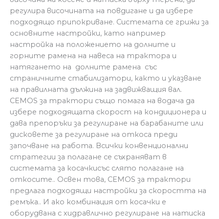
регулира височината на повдигане и да избере
подходящо припокриване. Системата се грижи за
основните настройки, като например
настройка на положението на долните и
горните рамена на навеса на трактора и
натягането на долните рамена със
страничните стабилизатори, както и указване
на правилната дължина на задвижващия вал.
CEMOS за трактори също помага на водача да
избере подходящата скорост на кондиционера и
дава препоръки за регулиране на барабаните или
дисковете за регулиране на откоса преди
започване на работа. Всички конвенционални
стратегии за полагане се съхраняват в
системата за косачкисъс слято полагане на
откосите.. Освен това, CEMOS за трактори
предлага подходящи настройки за скоростта на
ремъка.. И ако комбинация от косачки е
оборудвана с хидравлично регулиране на натиска