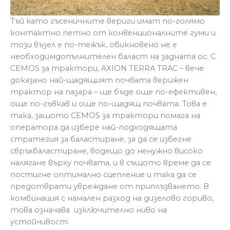
Тъй като гъсеничните вериги имат по-голямо
контактно петно от конвенционалните гуми и
този възел е по-тежък, обикновено не е
необходимдопълнителен баласт на задната ос. С
CEMOS за трактори, AXION TERRA TRAC – вече
доказано най-щадящият почвата верижен
трактор на пазара – ще бъде още по-ефективен,
още по-гъвкав и още по-щадящ почвата. Това е
така, защото CEMOS за трактори помага на
оператора да избере най-подходящата
стратегия за баластиране, за да се избегне
свръхбаластиране, водещо до ненужно високо
налягане върху почвата, и в същото време да се
постигне оптимално сцепление и така да се
предотврати увреждане от приплъзването. В
комбинация с намален разход на дизелово гориво,
това означава изключително ниво на
устойчивост.