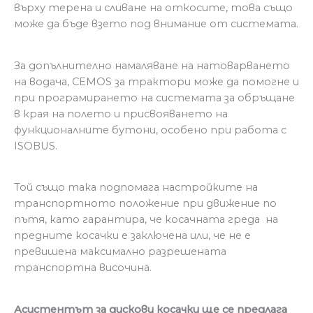
върху терена и сливане на откосите, това също
може да бъде взето под внимание от системата.
За допълнително намаляване на натоварването
на водача, CEMOS за трактори може да помогне и
при програмирането на системата за обръщане
в края на полето и присвояването на
функционалните бутони, особено при работа с
ISOBUS.
Той също така подпомага настройките на
транспортното положение при движение по
пътя, като гарантира, че косачната греда на
предните косачки е заключена или, че не е
превишена максимално разрешената
транспортна височина.
Асистентът за дискови косачки ще се предлага