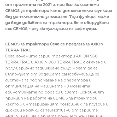
от пролетта на 2021 г. при всички системи
CEMOS за трактори като допълнителна функция
без допълнително заплащане. Тази функция може
да бъде добавена на трактори, вече оборудвани
със CEMOS, чрез актуализация на софтуера.
CEMOS
за трактори вече се предлага за
AXION
TERRA TRAC
Сега, големите серии трактори AXION 930
TERRA TRAC и AXION 960 TERRA TRAC с окачено и
полу-верижно задвижване също могат да се
възползват от водещата самообучаваща се
система за подпомагане на оператора и
оптимизация на машината – в момента
единствената по рода си в света. Основният
принцип на работа на CEMOS за трактори,
както и интегрираният помощник за плугове и
дискови косачки са заимствани от сериите
ARION и AXION. Серията полу-верижни машини,