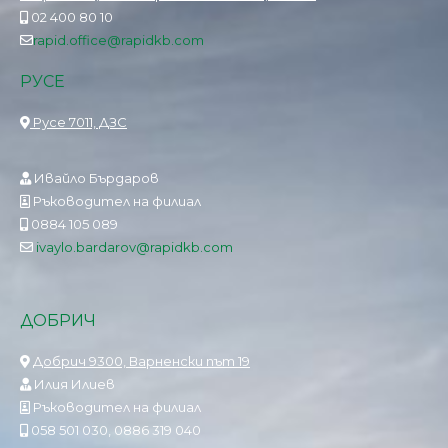
02 400 80 10
rapid.office@rapidkb.com
РУСЕ
Русе 7011, ДЗС
Ивайло Бърдаров
Ръководител на филиал
0884 105 089
ivaylo.bardarov@rapidkb.com
ДОБРИЧ
Добрич 9300, Варненски път 19
Илия Илиев
Ръководител на филиал
058 501 030, 0886 319 040