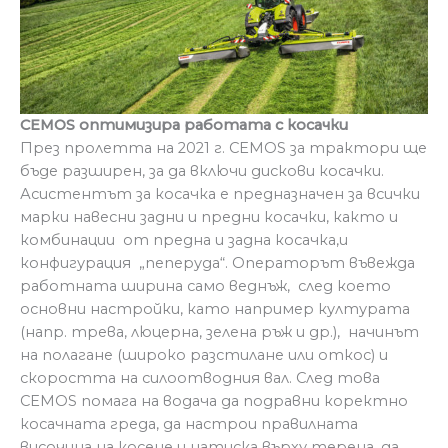
CEMOS
оптимизира работата с косачки
През пролетта на 2021 г. CEMOS за трактори ще
бъде разширен, за да включи дискови косачки.
Асистентът за косачка е предназначен за всички
марки навесни задни и предни косачки, както и
комбинации от предна и задна косачка,и
конфигурация „пеперуда“. Операторът въвежда
работната ширина само веднъж, след което
основни настройки, като например културата
(напр. трева, люцерна, зелена ръж и др.), начинът
на полагане (широко разстилане или откос) и
скоростта на силоотводния вал. След това
CEMOS помага на водача да подравни коректно
косачната греда, да настрои правилната
височина на косене и натиска върху терена, да