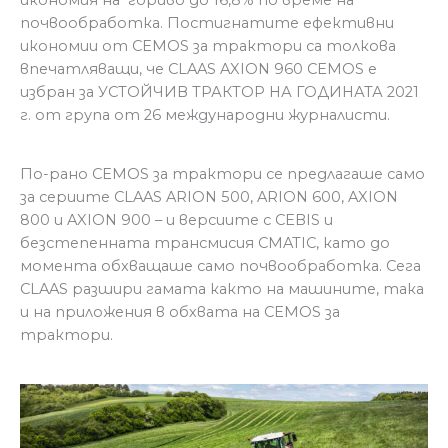
почвообработка. Постигнатите ефективни
икономии от CEMOS за трактори са толкова
впечатляващи, че CLAAS AXION 960 CEMOS е
избран за УСТОЙЧИВ ТРАКТОР НА ГОДИНАТА 2021
г. от група от 26 международни журналисти.
По-рано CEMOS за трактори се предлагаше само
за сериите CLAAS ARION 500, ARION 600, AXION
800 и AXION 900 – и версиите с CEBIS и
безстепенната трансмисия CMATIC, като до
момента обхващаше само почвообработка. Сега
CLAAS разшири гамата както на машините, така
и на приложения в обхвата на CEMOS за
трактори.