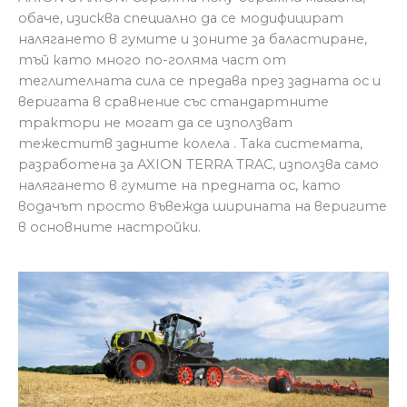
обаче, изисква специално да се модифицират
налягането в гумите и зоните за баластиране,
тъй като много по-голяма част от
теглителната сила се предава през задната ос и
веригата в сравнение със стандартните
трактори не могат да се използват
тежеститв задните колела . Така системата,
разработена за AXION TERRA TRAC, използва само
налягането в гумите на предната ос, като
водачът просто въвежда ширината на веригите
в основните настройки.