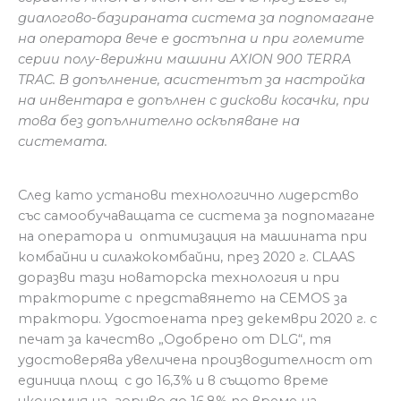
диалогово-базираната
система за
подпомагане
на оператора
вече е достъпна
и при големите
серии полу-верижни машини
AXION 900 TERRA
TRAC.
В допълнение, асистентът за настройка
на инвентара е допълнен с дискови косачки, при
това без допълнително оскъпяване на
системата.
След като установи технологично лидерство
със самообучаващата се система за подпомагане
на оператора и оптимизация на машината при
комбайни и силажокомбайни, през 2020 г. CLAAS
доразви тази новаторска технология и при
тракторите с представянето на CEMOS за
трактори. Удостоената през декември 2020 г. с
печат за качество „Одобрено от DLG“, тя
удостоверява увеличена производителност от
единица площ с до 16,3% и в същото време
икономия на гориво до 16,8% по време на