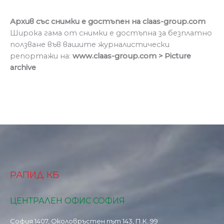
Архив със снимки е достъпен на
claas-group.com
Широка гама от снимки е достъпна за безплатно
ползване във вашите журналистически
репортажи на:
www.claas-group.com > Picture
archive
РАПИД КБ
ЦЕНТРАЛЕН ОФИС СОФИЯ
София 1407, Околовръстен път 143, П.К. 99