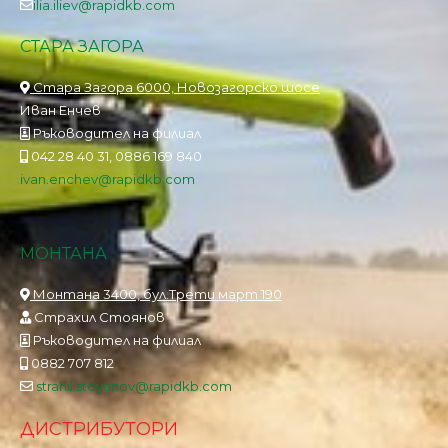
ilia.iliev@rapidkb.com
СТАРА ЗАГОРА
Стара Загора 6000, Новозагорско шосе
Иван Енчев
Ръководител на филиал
042 28 40 31, 0886 169 840
ivan.enchev@rapidkb.com
МОНТАНА
Монтана 3400, бул.Трети март 190
Страхил Стоянов
Ръководител на филиал
0882 707 812
strahil.stoyanov@rapidkb.com
ДИСТРИБУТОРИ