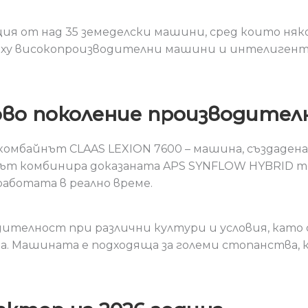
ия от над 35 земеделски машини, сред които няк
рху високопроизводителни машини и интелигент
ново поколение производите
комбайнът CLAAS LEXION 7600 – машина, създаден
ът комбинира доказаната APS SYNFLOW HYBRID т
аботата в реално време.
дителност при различни култури и условия, като
ора. Машината е подходяща за големи стопанства