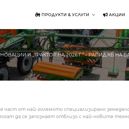
ПРОДУКТИ & УСЛУГИ
АКЦИИ
ОВАЦИИ И „ТРАКТОР НА 2026 Г.“ – РАПИД КБ НА Б
де част от най-голямото специализирано земеделс
могат да се запознаят отблизо с най-новите техн