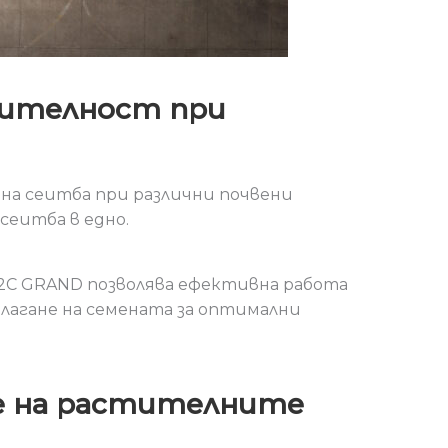
дителност при
на сеитба при различни почвени
сеитба в едно.
-2C GRAND позволява ефективна работа
олагане на семената за оптимални
ие на растителните