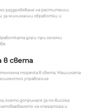
но раздробяване на растителни
и за минимални обработки и
обработката дори при големи
ва.
 в света
втономна торачка в света. Машината
елигентно управление
а, което допринася за по-висока
натоварването на оператора и