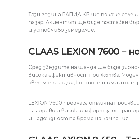
Тази година РАПИД КБ ще покаже селекц
пазар. Акцентът ще бъде поставен въ
и устойчиво земеделие.
CLAAS LEXION 7600 – 
Сред звездите на щанда ще бъде зърно
висока ефективност при жътва. Модел
автоматизация, които оптимизират р
LEXION 7600 предлага отлична произво
на гориво и висок комфорт за операт
и надеждност по време на кампания.