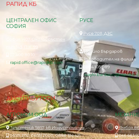
РАПИД КБ
ЦЕНТРАЛЕН ОФИС
РУСЕ
СОФИЯ
Русе 7011, ДЗС
София 1407, Околовръстен
път 143, П.К. 99
Ивайло Бърдаров
02 400 80 10
Ръководител на филиал
rapid.office@rapidkb.com
0884 105 089
ivaylo.bardarov@rapidkb.
ДИСТРИБУТОРИ
АГРОКОМ ООД
МЕХАНИЗ
Тръстеник 5857, кв.Индустриален
Ямбол 86
06551 2152, 06551 2000, 0888 314 421
046 663 92