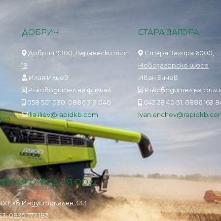
ДОБРИЧ
СТАРА ЗАГОРА
Добрич 9300, Варненски път
Стара Загора 6000,
19
Новозагорско шосе
Илия Илиев
Иван Енчев
Ръководител на филиал
Ръководител на фили
058 501 030, 0886 319 040
042 28 40 31, 0886 169 
ilia.iliev@rapidkb.com
ivan.enchev@rapidkb.co
com
ИРАН ОТРЯД – Я ООД
00, кв.Индустриален 333
3, 0895 777 182