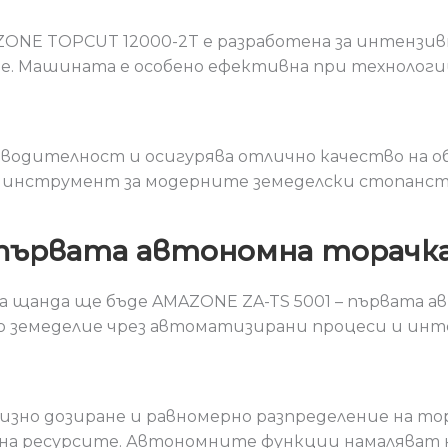
NE TOPCUT 12000-2T е разработена за интензив
не. Машината е особено ефективна при технологи
зводителност и осигурява отлично качество на 
ен инструмент за модерните земеделски стопанст
 първата автономна торачка
 щанда ще бъде AMAZONE ZA-TS 5001 – първата а
 земеделие чрез автоматизирани процеси и инт
изно дозиране и равномерно разпределение на тор
на ресурсите. Автономните функции намаляват 