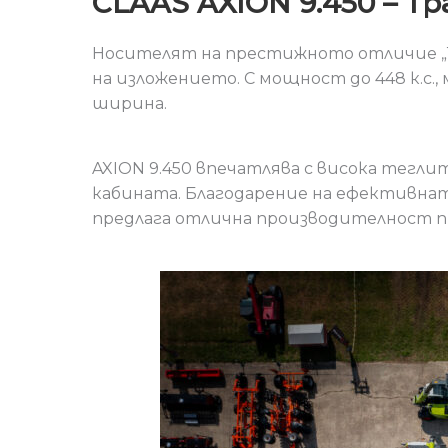
CLAAS AXION 9.450 – Т
Носителят на престижното отличие „Тр
на изложението. С мощност до 448 к.с.
ширина.
AXION 9.450 впечатлява с висока тегл
кабината. Благодарение на ефективна
предлага отлична производителност п