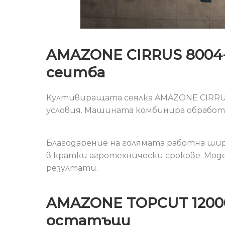
AMAZONE CIRRUS 8004-
сеитба
Култивиращата сеялка AMAZONE CIRRUS 
условия. Машината комбинира обработк
Благодарение на голямата работна ши
в кратки агротехнически срокове. Мод
резултати.
AMAZONE TOPCUT 1200
остатъци