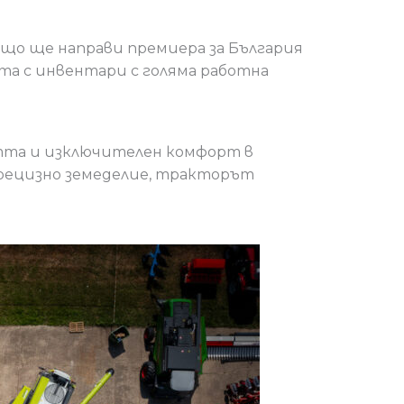
ъщо ще направи премиера за България
ота с инвентари с голяма работна
стта и изключителен комфорт в
прецизно земеделие, тракторът