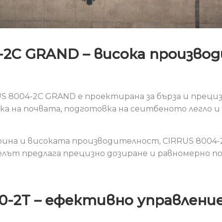
2C GRAND – висока произво
8004-2C GRAND е проектирана за бърза и прециз
а на почвата, подготовка на сеитбеното легло и 
рина и високата производителност, CIRRUS 8004
елът предлага прецизно дозиране и равномерно п
0-2T – ефективно управлен