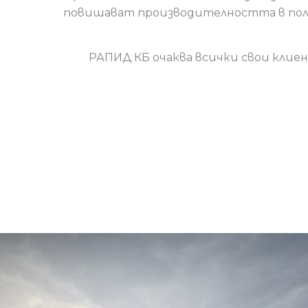
повишават производителността в по
РАПИД КБ очаква всички свои клиен