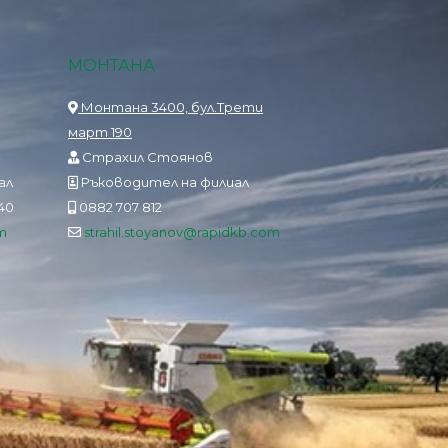
МОНТАНА
Монтана 3400, бул.Трети
март 190
Страхил Стоянов
ал
Ръководител на филиал
840
0882 707 812
m
strahil.stoyanov@rapidkb.com