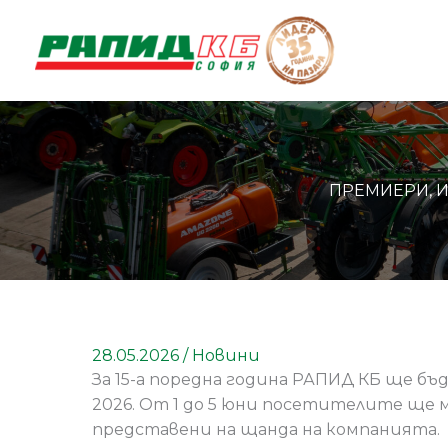
Skip
to
content
ПРЕМИЕРИ, ИН
28.05.2026
/
Новини
За 15-а поредна година РАПИД КБ ще бъ
2026. От 1 до 5 юни посетителите ще 
представени на щанда на компанията.