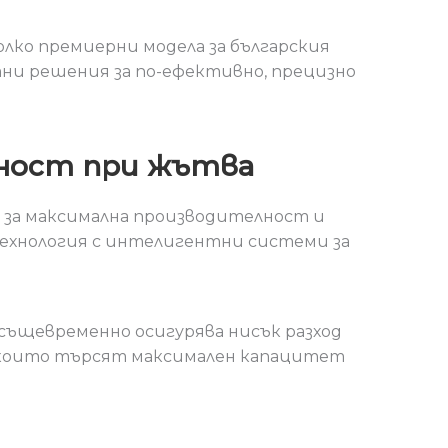
олко премиерни модела за българския
ни решения за по-ефективно, прецизно
лност при жътва
а за максимална производителност и
ехнология с интелигентни системи за
 същевременно осигурява нисък разход
, които търсят максимален капацитет