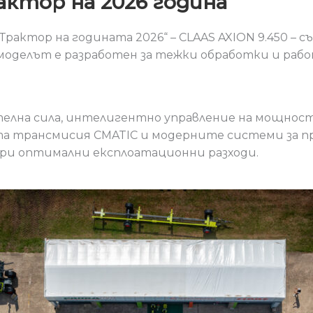
рактор на 2026 година
актор на годината 2026“ – CLAAS AXION 9.450 – с
, моделът е разработен за тежки обработки и раб
ителна сила, интелигентно управление на мощно
та трансмисия CMATIC и модерните системи за 
ри оптимални експлоатационни разходи.