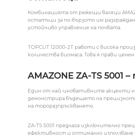
Комбинацията от режещи валяци AMAZO
остатъци за по-бързото им разгражда
устойчиво управление на почвата.
TOPCUT 12000-2T работи с висока прои
количества биомаса. Това я прави цен
AMAZONE ZA-TS 5001 –
Един от най-иновативните акценти на
демонстрира бъдещето на прецизното
на тороразпръскването.
ZA-TS 5001 предлага изключително прец
ефективност и оптимално използване 