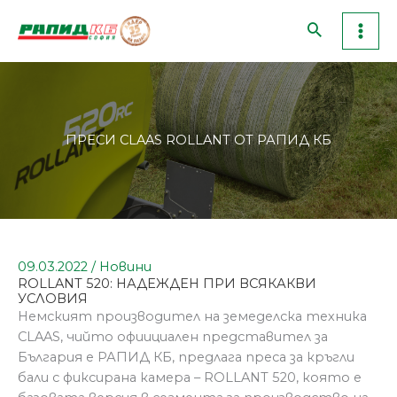
Skip
to
content
ПРЕСИ CLAAS ROLLANT ОТ РАПИД КБ
09.03.2022
/
Новини
ROLLANT 520: НАДЕЖДЕН ПРИ ВСЯКАКВИ
УСЛОВИЯ
Немският производител на земеделска техника
CLAAS, чийто офиициален представител за
България е РАПИД КБ, предлага преса за кръгли
бали с фиксирана камера – ROLLANT 520, която е