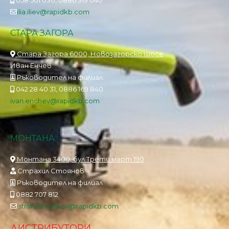
ilia.iliev@rapidkb.com
СТАРА ЗАГОРА
Стара Загора 6000, Новозагорско шосе
Иван Енчев
Ръководител на филиал
042 28 40 31, 0886 169 840
ivan.enchev@rapidkb.com
МОНТАНА
Монтана 3400, бул.Трети март 190
Страхил Стоянов
Ръководител на филиал
0882 707 812
strahil.stoyanov@rapidkb.com
ДИСТРИБУТОРИ