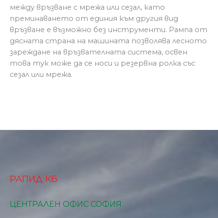
между връзване с мрежа или сезал, като
преминаването от единия към другия вид
връзване е възможно без инструменти. Рампа от
дясната страна на машината позволява лесното
зареждане на връзвателната система, освен
това тук може да се носи и резервна ролка със
сезал или мрежа.
РАПИД КБ
ЦЕНТРАЛЕН ОФИС СОФИЯ