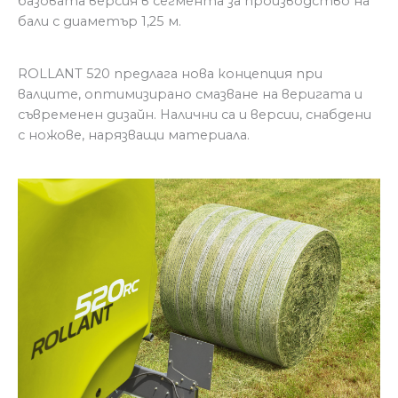
базовата версия в сегмента за производство на
бали с диаметър 1,25 м.
ROLLANT 520 предлага нова концепция при
валците, оптимизирано смазване на веригата и
съвременен дизайн. Налични са и версии, снабдени
с ножове, нарязващи материала.