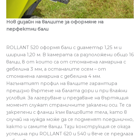
Нов дизайн на валците за оформяне на
перфектни бали
ROLLANT 520 оформя бали с диаметър 1,25 м и
ширина 1,20 м. В камерата са разположени общо 16
валци, 8 от които са от стоманена ламарина с
дебелина 3 мм, а останалите осем – от
стоманена ламарина с дебелина 4 мм.
Нагънатият профил на валците гарантира
прецизно въртене на балата дори и при влажни
условия. За лагеруване и предаване на въртящия
момент служат страничните закалени оси. Те са
закрепени с фланци към валцовите тела, като в
случай на нужда може да се подменят поединично,
както и самите валци. Тази конструкция се оказа
успешна при ROLLANT 620 и 540 и вече се предлага