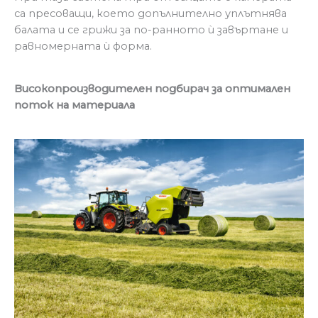
са пресоващи, което допълнително уплътнява
балата и се грижи за по-ранното ѝ завъртане и
равномерната ѝ форма.
Високопроизводителен подбирач за оптимален
поток на материала