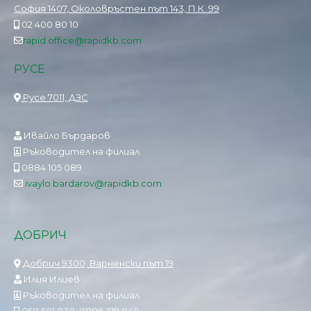
София 1407, Околовръстен път 143, П.К. 99
02 400 80 10
rapid.office@rapidkb.com
РУСЕ
Русе 7011, ДЗС
Ивайло Бърдаров
Ръководител на филиал
0884 105 089
ivaylo.bardarov@rapidkb.com
ДОБРИЧ
Добрич 9300, Варненски път 19
Илия Илиев
Ръководител на филиал
058 501 030, 0886 319 040