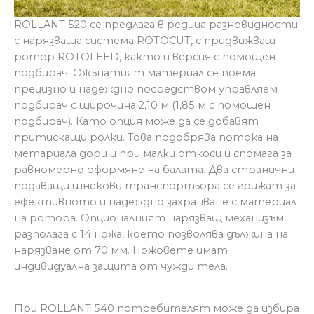
ROLLANT 520 се предлага в редица разновидности:
с нарязваща система ROTOCUT, с придвижващ
ротор ROTOFEED, както и версия с помощен
подбирач. Ожънатият материал се поема
прецизно и надеждно посредством управляем
подбирач с широчина 2,10 м (1,85 м с помощен
подбирач). Като опция може да се добавят
притискащи ролки. Това подобрява потока на
метариала дори и при малки откоси и спомага за
равномерно оформяне на балата. Два странични
подаващи шнекови транспортьора се грижат за
ефективното и надеждно захранване с материал
на ротора. Опционалният нарязващ механизъм
разполага с 14 ножа, което позволява дължина на
нарязване от 70 мм. Ножовете имат
индивидуална защита от чужди тела.
При ROLLANT 540 потребителят може да избира