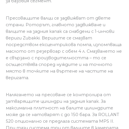
за базовия сегмент.
Пресоващите валци се задвижват от двете
страни. Роторът, главното задвижване и
валците на задния капак са снабдени с 1-инчови
вериги Zubakki. Веригите се смазват
посредством ексцентрикова помпа, изпомпваща
маслото от резервоар с обем 4 л. Смазването не
е свързано с производителността – то се
осъществява според нуждите и на точното
място в точките на въртене на частите на
веригата.
Налягането на пресоване се контролира от
затварящите цилиндри на задния капак. За
максимална плътност на балите цилиндрите
може да се натоварят с до 150 бара. За ROLLANT
520 опционално се предлага системата MPS II.
При тази система три от валците в камерата