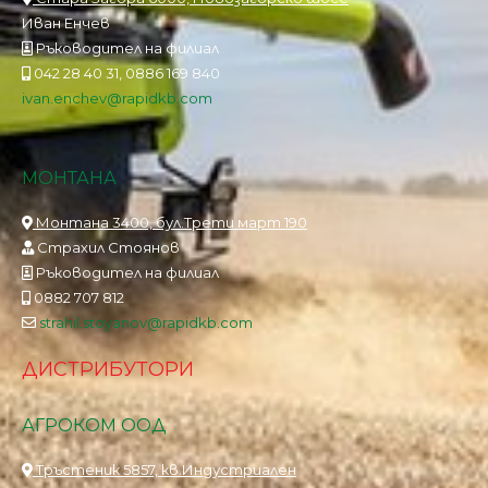
Иван Енчев
Ръководител на филиал
042 28 40 31, 0886 169 840
ivan.enchev@rapidkb.com
МОНТАНА
Монтана 3400, бул.Трети март 190
Страхил Стоянов
Ръководител на филиал
0882 707 812
strahil.stoyanov@rapidkb.com
ДИСТРИБУТОРИ
АГРОКОМ ООД
Тръстеник 5857, кв.Индустриален