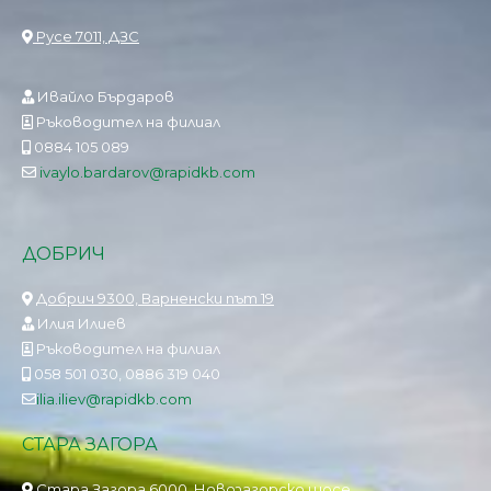
Русе 7011, ДЗС
Ивайло Бърдаров
Ръководител на филиал
0884 105 089
ivaylo.bardarov@rapidkb.com
ДОБРИЧ
Добрич 9300, Варненски път 19
Илия Илиев
Ръководител на филиал
058 501 030, 0886 319 040
ilia.iliev@rapidkb.com
СТАРА ЗАГОРА
Стара Загора 6000, Новозагорско шосе