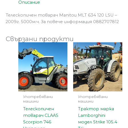
Описание
Телескопичен товарач Manitou MLT 634 120 LSU –
2009г. 5000м.ч. За повече информация 0882707812
Свързани продукти
Употребявани
Употребявани
машини
машини
Телескопичен
Трактор марка
товарач CLAAS
Lamborghini
Scorpion 746
модел Strike 105.4