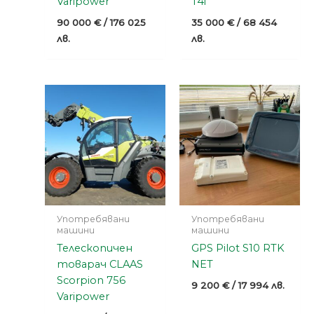
Varipower
T4i
90 000
€
/ 176 025
35 000
€
/ 68 454
лв.
лв.
Употребявани
Употребявани
машини
машини
Телескопичен
GPS Pilot S10 RTK
товарач CLAAS
NET
Scorpion 756
9 200
€
/ 17 994 лв.
Varipower