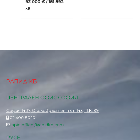
93 000
€
/ 181 892
лв.
РАПИД КБ
ЦЕНТРАЛЕН ОФИС СОФИЯ
София 1407, Околовръстен път 143, П.К. 99
02 400 80 10
rapid.office@rapidkb.com
РУСЕ