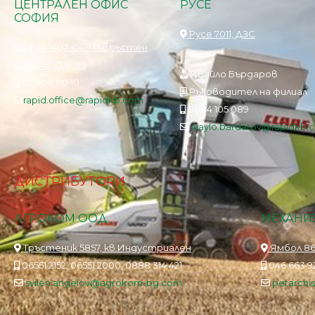
ЦЕНТРАЛЕН ОФИС
РУСЕ
СОФИЯ
Русе 7011, ДЗС
София 1407, Околовръстен
път 143, П.К. 99
Ивайло Бърдаров
02 400 80 10
Ръководител на филиал
rapid.office@rapidkb.com
0884 105 089
ivaylo.bardarov@rapidkb.
ДИСТРИБУТОРИ
АГРОКОМ ООД
МЕХАНИЗ
Тръстеник 5857, кв.Индустриален
Ямбол 86
06551 2152, 06551 2000, 0888 314 421
046 663 92
svilen.angelov@agrokom-bg.com
petarch