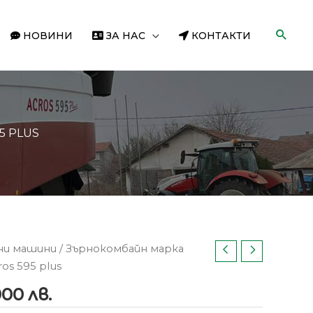
НОВИНИ
ЗА НАС
КОНТАКТИ
5 PLUS
ни машини
/ Зърнокомбайн марка
os 595 plus
000 лв.