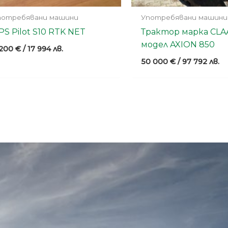
потребявани машини
Употребявани машини
PS Pilot S10 RTK NET
Трактор марка CLA
модел AXION 850
 200
€
/ 17 994 лв.
50 000
€
/ 97 792 лв.