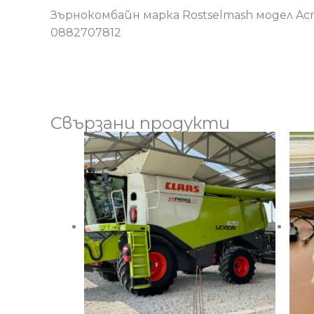
Зърнокомбайн марка Rostselmash модел Acros
0882707812
Свързани продукти