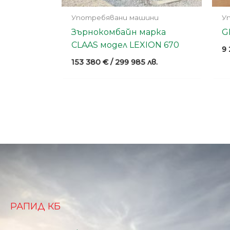
Употребявани машини
У
Зърнокомбайн марка
G
CLAAS модел LEXION 670
9
153 380
€
/ 299 985 лв.
РАПИД КБ