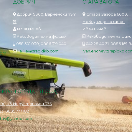
ДОБРИЧ
СТАРА ЗАГОРА
Добрич 9300, Варненски път
Стара Загора 6000,
19
Новозагорско шосе
Илия Илиев
Иван Енчев
Ръководител на филиал
Ръководител на фили
058 501 030, 0886 319 040
042 28 40 31, 0886 169 
ilia.iliev@rapidkb.com
ivan.enchev@rapidkb.co
com
ИРАН ОТРЯД – Я ООД
00, кв.Индустриален 333
3, 0895 777 182
istov@yahoo.com