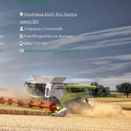
МОНТАНА
Монтана 3400, бул.Трети
март 190
Страхил Стоянов
ал
Ръководител на филиал
840
0882 707 812
m
strahil.stoyanov@rapidkb.com