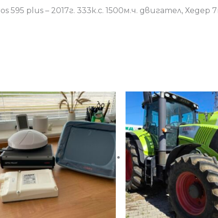
 595 plus – 2017г. 333к.с. 1500м.ч. двигател, Хедер