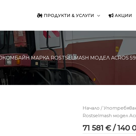
ПРОДУКТИ & УСЛУГИ
АКЦИИ
КОМБАЙН МАРКА ROSTSELMASH МОДЕЛ ACROS 59
Начало
/
Употребява
Rostselmash модел Acr
71 581
€
/ 140 