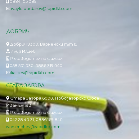
0884 105 089
ivaylo.bardarov@rapidkb.com
ДОБРИЧ
Добрич 9300, Варненски път 19
Илия Илиев
Ръководител на филиал
058 501 030, 0886 319 040
ilia.iliev@rapidkb.com
СТАРА ЗАГОРА
Стара Загора 6000, Новозагорско шосе
Иван Енчев
Ръководител на филиал
042 28 40 31, 0886 169 840
ivan.enchev@rapidkb.com