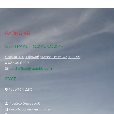
РАПИД КБ
ЦЕНТРАЛЕН ОФИС СОФИЯ
София 1407, Околовръстен път 143, П.К. 99
02 400 80 10
rapid.office@rapidkb.com
РУСЕ
Русе 7011, ДЗС
Ивайло Бърдаров
Ръководител на филиал