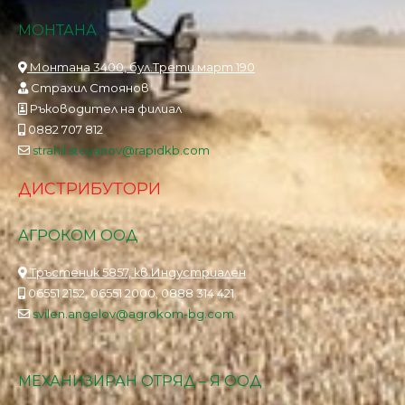
МОНТАНА
Монтана 3400, бул.Трети март 190
Страхил Стоянов
Ръководител на филиал
0882 707 812
strahil.stoyanov@rapidkb.com
ДИСТРИБУТОРИ
АГРОКОМ ООД
Тръстеник 5857, кв.Индустриален
06551 2152, 06551 2000, 0888 314 421
svilen.angelov@agrokom-bg.com
МЕХАНИЗИРАН ОТРЯД – Я ООД