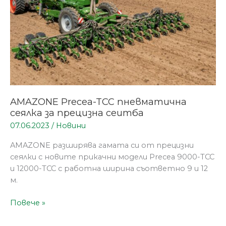
сеитба
AMAZONE Precea-TCC пневматична
сеялка за прецизна сеитба
07.06.2023
/
Новини
AMAZONE разширява гамата си от прецизни
сеялки с новите прикачни модели Precea 9000-TCC
и 12000-TCC с работна ширина съответно 9 и 12
м.
Повече »