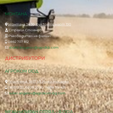
МОНТАНА
Монтана 3400, бул.Трети март 190
Страхил Стоянов
Ръководител на филиал
0882 707 812
strahil.stoyanov@rapidkb.com
ДИСТРИБУТОРИ
АГРОКОМ ООД
Тръстеник 5857, кв.Индустриален
06551 2152, 06551 2000, 0888 314 421
svilen.angelov@agrokom-bg.com
МЕХАНИЗИРАН ОТРЯД – Я ООД