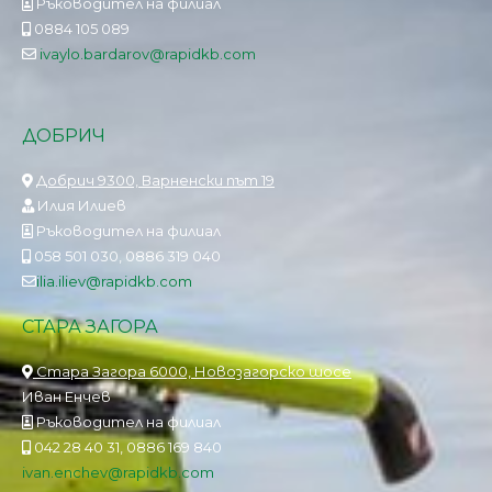
Ръководител на филиал
0884 105 089
ivaylo.bardarov@rapidkb.com
ДОБРИЧ
Добрич 9300, Варненски път 19
Илия Илиев
Ръководител на филиал
058 501 030, 0886 319 040
ilia.iliev@rapidkb.com
СТАРА ЗАГОРА
Стара Загора 6000, Новозагорско шосе
Иван Енчев
Ръководител на филиал
042 28 40 31, 0886 169 840
ivan.enchev@rapidkb.com