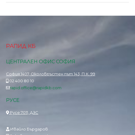
РАПИД КБ
ЦЕНТРАЛЕН ОФИС СОФИЯ
София 1407, Околовръстен път 143, П.К. 99
02 400 80 10
rapid.office@rapidkb.com
РУСЕ
Русе 7011, ДЗС
Ивайло Бърдаров