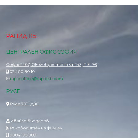
РАПИД КБ
ЦЕНТРАЛЕН ОФИС СОФИЯ
София 1407, Околовръстен път 143, П.К. 99
02 400 80 10
rapid.office@rapidkb.com
РУСЕ
Русе 7011, ДЗС
Ивайло Бърдаров
Ръководител на филиал
0884 105 089