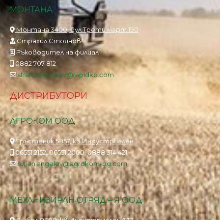
МОНТАНА
Монтана 3400, бул.Трети март 190
Страхил Стоянов
Ръководител на филиал
0882 707 812
strahil.stoyanov@rapidkb.com
ДИСТРИБУТОРИ
АГРОКОМ ООД
Тръстеник 5857, кв.Индустриален
06551 2152, 06551 2000, 0888 314 421
svilen.angelov@agrokom-bg.com
МЕХАНИЗИРАН ОТРЯД – Я ООД
Ямбол 8600, кв.Индустриален 333