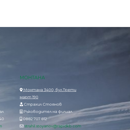
МОНТАНА
Монтана 3400, бул.Трети
март 190
Страхил Стоянов
ал
Ръководител на филиал
840
0882 707 812
m
strahil.stoyanov@rapidkb.com