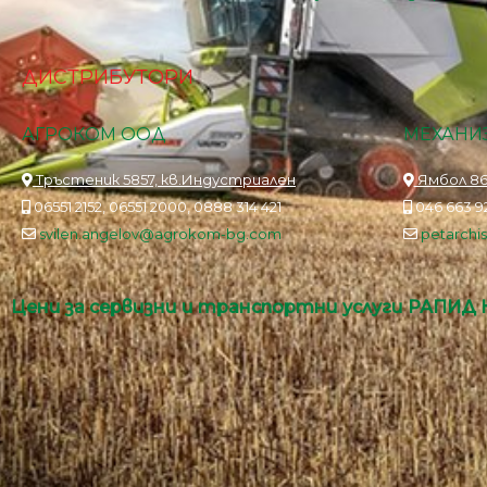
ДИСТРИБУТОРИ
АГРОКОМ ООД
МЕХАНИЗ
Тръстеник 5857, кв.Индустриален
Ямбол 86
06551 2152, 06551 2000, 0888 314 421
046 663 92
svilen.angelov@agrokom-bg.com
petarch
Цени за сервизни и транспортни услуги РАПИД 