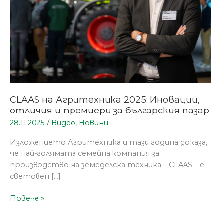
премиери
за
българския
пазар
CLAAS на Агритехника 2025: Иновации,
отличия и премиери за българския пазар
28.11.2025
/
Видео
,
Новини
Изложението Агритехника и тази година доказа,
че най-голямата семейна компания за
производство на земеделска техника – CLAAS – е
световен […]
Повече »