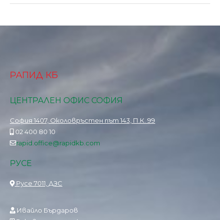
РАПИД КБ
ЦЕНТРАЛЕН ОФИС СОФИЯ
София 1407, Околовръстен път 143, П.К. 99
02 400 80 10
rapid.office@rapidkb.com
РУСЕ
Русе 7011, ДЗС
Ивайло Бърдаров