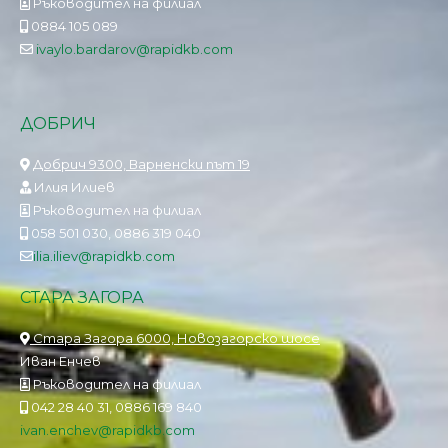
Ръководител на филиал
0884 105 089
ivaylo.bardarov@rapidkb.com
ДОБРИЧ
Добрич 9300, Варненски път 19
Илия Илиев
Ръководител на филиал
058 501 030, 0886 319 040
ilia.iliev@rapidkb.com
СТАРА ЗАГОРА
Стара Загора 6000, Новозагорско шосе
Иван Енчев
Ръководител на филиал
042 28 40 31, 0886 169 840
ivan.enchev@rapidkb.com