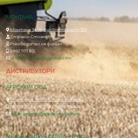
МОНТАНА
Монтана 3400, бул.Трети март 190
Страхил Стоянов
Ръководител на филиал
0882 707 812
strahil.stoyanov@rapidkb.com
ДИСТРИБУТОРИ
АГРОКОМ ООД
Тръстеник 5857, кв.Индустриален
06551 2152, 06551 2000, 0888 314 421
svilen.angelov@agrokom-bg.com
МЕХАНИЗИРАН ОТРЯД – Я ООД