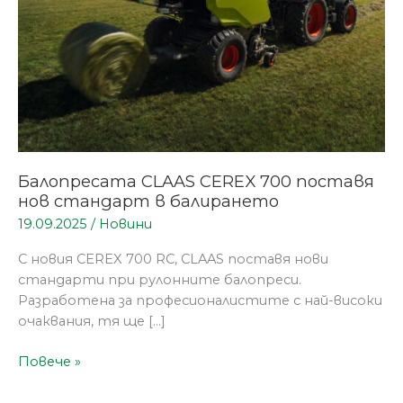
в
балирането
Балопресата CLAAS CEREX 700 поставя
нов стандарт в балирането
19.09.2025
/
Новини
С новия CEREX 700 RC, CLAAS поставя нови
стандарти при рулонните балопреси.
Разработена за професионалистите с най-високи
очаквания, тя ще […]
Повече »