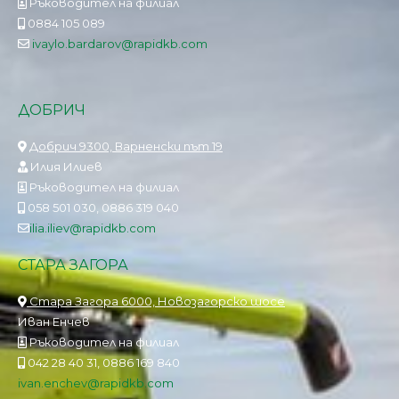
Ръководител на филиал
0884 105 089
ivaylo.bardarov@rapidkb.com
ДОБРИЧ
Добрич 9300, Варненски път 19
Илия Илиев
Ръководител на филиал
058 501 030, 0886 319 040
ilia.iliev@rapidkb.com
СТАРА ЗАГОРА
Стара Загора 6000, Новозагорско шосе
Иван Енчев
Ръководител на филиал
042 28 40 31, 0886 169 840
ivan.enchev@rapidkb.com