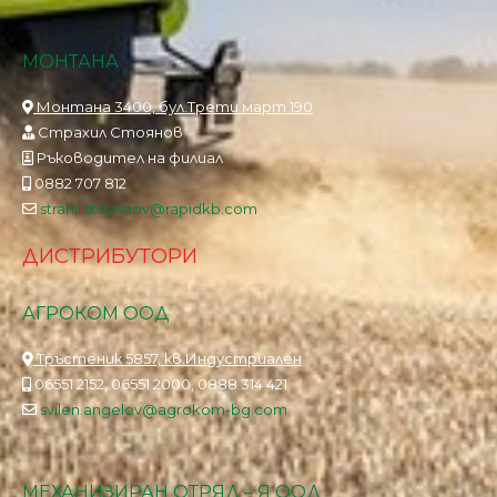
МОНТАНА
Монтана 3400, бул.Трети март 190
Страхил Стоянов
Ръководител на филиал
0882 707 812
strahil.stoyanov@rapidkb.com
ДИСТРИБУТОРИ
АГРОКОМ ООД
Тръстеник 5857, кв.Индустриален
06551 2152, 06551 2000, 0888 314 421
svilen.angelov@agrokom-bg.com
МЕХАНИЗИРАН ОТРЯД – Я ООД