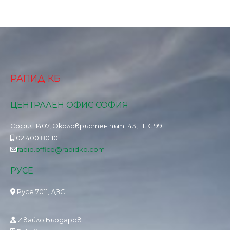
РАПИД КБ
ЦЕНТРАЛЕН ОФИС СОФИЯ
София 1407, Околовръстен път 143, П.К. 99
02 400 80 10
rapid.office@rapidkb.com
РУСЕ
Русе 7011, ДЗС
Ивайло Бърдаров