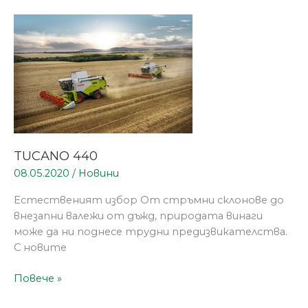
TUCANO
440
TUCANO 440
08.05.2020
/
Новини
Естественият избор От стръмни склонове до
внезапни валежи от дъжд, природата винаги
може да ни поднесе трудни предизвикателства.
С новите
Повече »