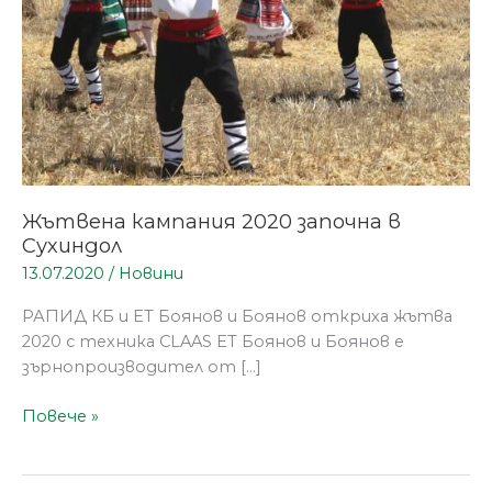
Жътвена кампания 2020 започна в
Сухиндол
13.07.2020
/
Новини
РАПИД КБ и ЕТ Боянов и Боянов откриха жътва
2020 с техника CLAAS ЕТ Боянов и Боянов е
зърнопроизводител от […]
Повече »