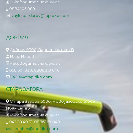
Ръководител на филиал
0884 105 089
ivaylo.bardarov@rapidkb.com
ДОБРИЧ
Добрич 9300, Варненски път 19
Илия Илиев
Ръководител на филиал
058 501 030, 0886 319 040
ilia.iliev@rapidkb.com
СТАРА ЗАГОРА
Стара Загора 6000, Новозагорско шосе
Иван Енчев
Ръководител на филиал
042 28 40 31, 0886 169 840
ivan.enchev@rapidkb.com