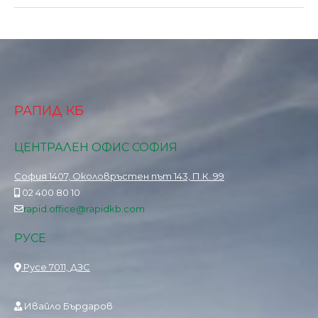
РАПИД КБ
ЦЕНТРАЛЕН ОФИС СОФИЯ
София 1407, Околовръстен път 143, П.К. 99
02 400 80 10
rapid.office@rapidkb.com
РУСЕ
Русе 7011, ДЗС
Ивайло Бърдаров