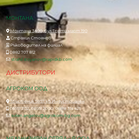
МОНТАНА
Монтана 3400, бул.Трети март 190
Страхил Стоянов
Ръководител на филиал
0882 707 812
strahil.stoyanov@rapidkb.com
ДИСТРИБУТОРИ
АГРОКОМ ООД
Тръстеник 5857, кв.Индустриален
06551 2152, 06551 2000, 0888 314 421
svilen.angelov@agrokom-bg.com
МЕХАНИЗИРАН ОТРЯД – Я ООД