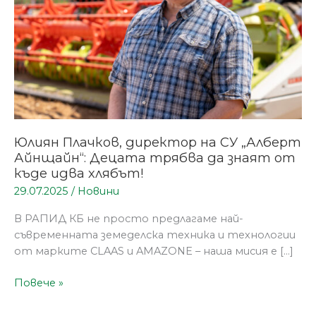
Децата
трябва
да
знаят
от
къде
идва
хлябът!
Юлиян Плачков, директор на СУ „Алберт
Айнщайн“: Децата трябва да знаят от
къде идва хлябът!
29.07.2025
/
Новини
В РАПИД КБ не просто предлагаме най-
съвременната земеделска техника и технологии
от марките CLAAS и AMAZONE – наша мисия е […]
Повече »