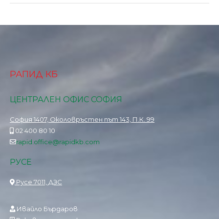
РАПИД КБ
ЦЕНТРАЛЕН ОФИС СОФИЯ
София 1407, Околовръстен път 143, П.К. 99
02 400 80 10
rapid.office@rapidkb.com
РУСЕ
Русе 7011, ДЗС
Ивайло Бърдаров