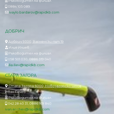
Ръководител на филиал
0884 105 089
ivaylo.bardarov@rapidkb.com
ДОБРИЧ
Добрич 9300, Варненски път 19
Илия Илиев
Ръководител на филиал
058 501 030, 0886 319 040
ilia.iliev@rapidkb.com
СТАРА ЗАГОРА
Стара Загора 6000, Новозагорско шосе
Иван Енчев
Ръководител на филиал
042 28 40 31, 0886 169 840
ivan.enchev@rapidkb.com