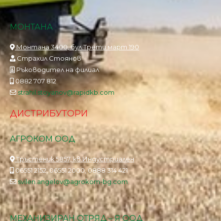
МОНТАНА
Монтана 3400, бул.Трети март 190
Страхил Стоянов
Ръководител на филиал
0882 707 812
strahil.stoyanov@rapidkb.com
ДИСТРИБУТОРИ
АГРОКОМ ООД
Тръстеник 5857, кв.Индустриален
06551 2152, 06551 2000, 0888 314 421
svilen.angelov@agrokom-bg.com
МЕХАНИЗИРАН ОТРЯД – Я ООД