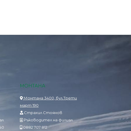
МОНТАНА
Монтана 3400, бул.Трети
март 190
Страхил Стоянов
ал
Ръководител на филиал
840
0882 707 812