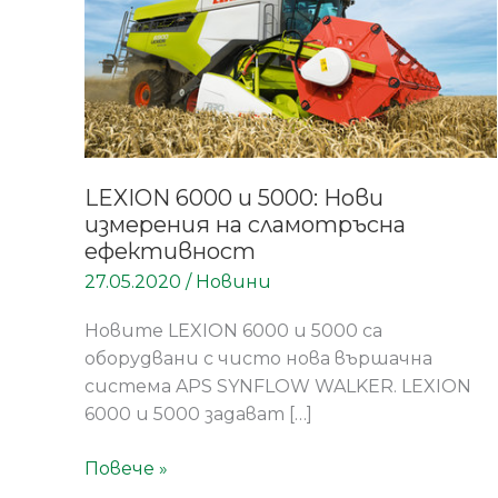
Нови
измерения
на
сламотръсна
ефективност
LEXION 6000 и 5000: Нови
измерения на сламотръсна
ефективност
27.05.2020
/
Новини
Новите LEXION 6000 и 5000 са
оборудвани с чисто нова вършачна
система APS SYNFLOW WALKER. LEXION
6000 и 5000 задават […]
Повече »