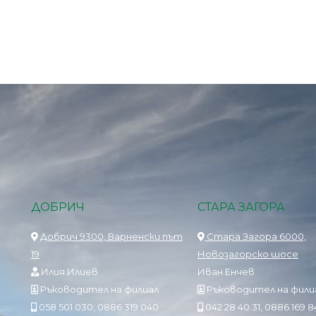
ДОБРИЧ
СТАРА ЗАГОРА
Добрич 9300, Варненски път
Стара Загора 6000,
19
Новозагорско шосе
Илия Илиев
Иван Енчев
Ръководител на филиал
Ръководител на фили
058 501 030, 0886 319 040
042 28 40 31, 0886 169 