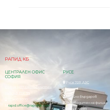
РАПИД КБ
ЦЕНТРАЛЕН ОФИС
РУСЕ
СОФИЯ
Русе 7011, ДЗС
София 1407, Околовръстен
път 143, П.К. 99
Ивайло Бърдаров
02 400 80 10
Ръководител на филиал
rapid.office@rapidkb.com
0884 105 089