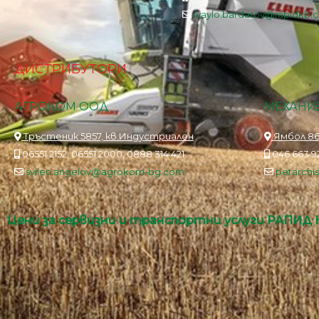
ivaylo.bardarov@rapidkb.
ДИСТРИБУТОРИ
АГРОКОМ ООД
МЕХАНИЗ
Тръстеник 5857, кв.Индустриален
Ямбол 86
06551 2152, 06551 2000, 0888 314 421
046 663 92
svilen.angelov@agrokom-bg.com
petarch
Цени за сервизни и транспортни услуги РАПИД 