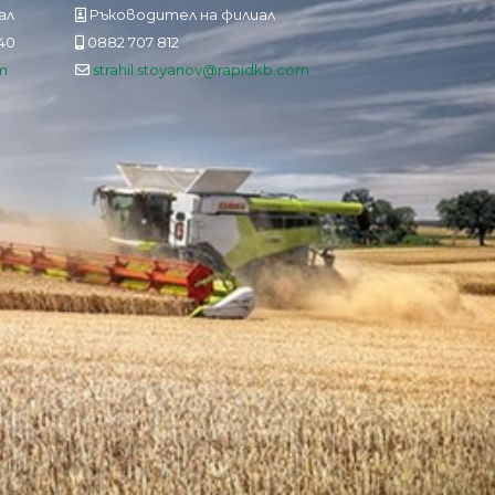
ал
Ръководител на филиал
840
0882 707 812
m
strahil.stoyanov@rapidkb.com