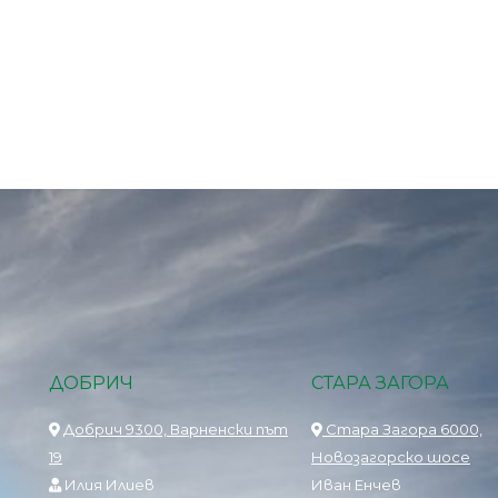
ДОБРИЧ
СТАРА ЗАГОРА
Добрич 9300, Варненски път
Стара Загора 6000,
19
Новозагорско шосе
Илия Илиев
Иван Енчев