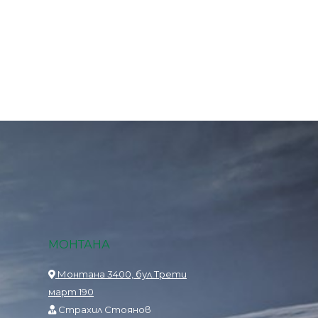
МОНТАНА
Монтана 3400, бул.Трети
март 190
Страхил Стоянов