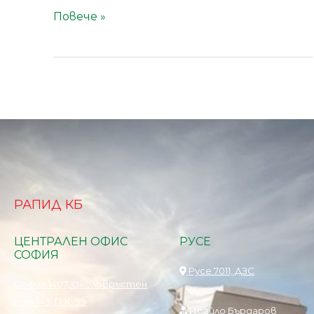
Повече »
РАПИД КБ
ЦЕНТРАЛЕН ОФИС
РУСЕ
СОФИЯ
Русе 7011, ДЗС
София 1407, Околовръстен
път 143, П.К. 99
Ивайло Бърдаров