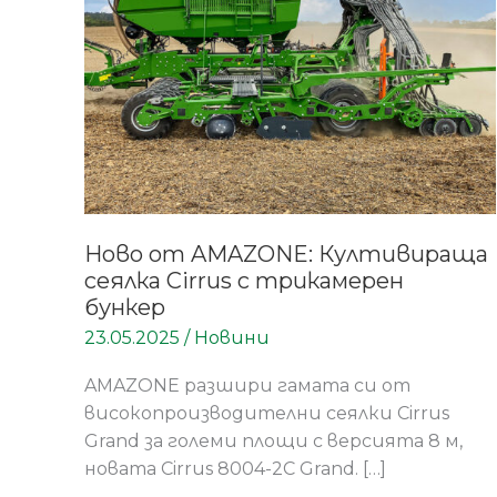
сеялка
Cirrus
с
трикамерен
бункер
Ново от AMAZONE: Култивираща
сеялка Cirrus с трикамерен
бункер
23.05.2025
/
Новини
AMAZONE разшири гамата си от
високопроизводителни сеялки Cirrus
Grand за големи площи с версията 8 м,
новата Cirrus 8004-2C Grand. […]