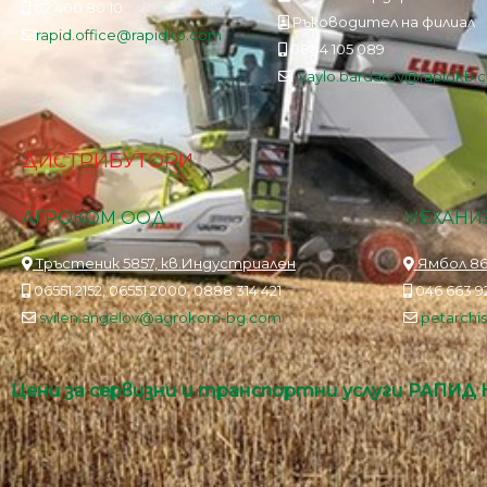
02 400 80 10
Ръководител на филиал
rapid.office@rapidkb.com
0884 105 089
ivaylo.bardarov@rapidkb.
ДИСТРИБУТОРИ
АГРОКОМ ООД
МЕХАНИЗ
Тръстеник 5857, кв.Индустриален
Ямбол 86
06551 2152, 06551 2000, 0888 314 421
046 663 92
svilen.angelov@agrokom-bg.com
petarch
Цени за сервизни и транспортни услуги РАПИД 