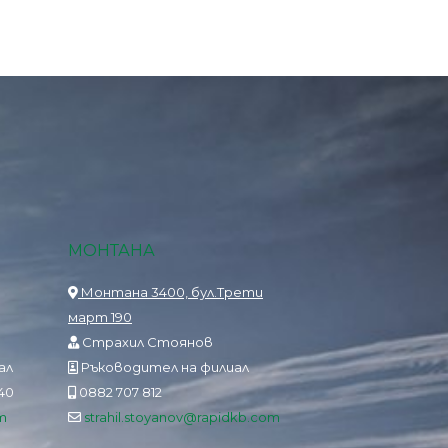
МОНТАНА
Монтана 3400, бул.Трети
март 190
Страхил Стоянов
ал
Ръководител на филиал
840
0882 707 812
m
strahil.stoyanov@rapidkb.com