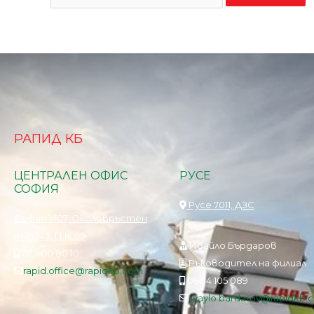
РАПИД КБ
ЦЕНТРАЛЕН ОФИС
РУСЕ
СОФИЯ
Русе 7011, ДЗС
София 1407, Околовръстен
път 143, П.К. 99
Ивайло Бърдаров
02 400 80 10
Ръководител на филиал
rapid.office@rapidkb.com
0884 105 089
ivaylo.bardarov@rapidkb.