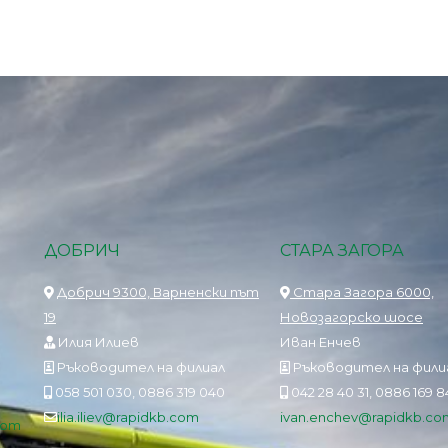
ДОБРИЧ
СТАРА ЗАГОРА
Добрич 9300, Варненски път
Стара Загора 6000,
19
Новозагорско шосе
Илия Илиев
Иван Енчев
Ръководител на филиал
Ръководител на фили
058 501 030, 0886 319 040
042 28 40 31, 0886 169 
ilia.iliev@rapidkb.com
ivan.enchev@rapidkb.co
com