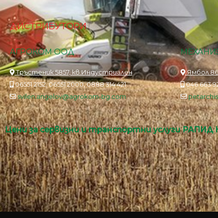
ДИСТРИБУТОРИ
АГРОКОМ ООД
МЕХАНИЗ
Тръстеник 5857, кв.Индустриален
Ямбол 86
06551 2152, 06551 2000, 0888 314 421
046 663 92
svilen.angelov@agrokom-bg.com
petarch
Цени за сервизни и транспортни услуги РАПИД 