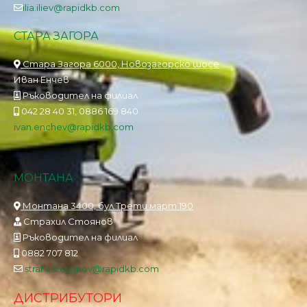
ilia.iliev@rapidkb.com
СТАРА ЗАГОРА
Стара Загора 6000, Новозагорско шосе
Иван Енчев
Ръководител на филиал
042 28 40 31, 0886 169 840
ivan.enchev@rapidkb.com
МОНТАНА
Монтана 3400, бул.Трети март 190
Страхил Стоянов
Ръководител на филиал
0882 707 812
strahil.stoyanov@rapidkb.com
ДИСТРИБУТОРИ