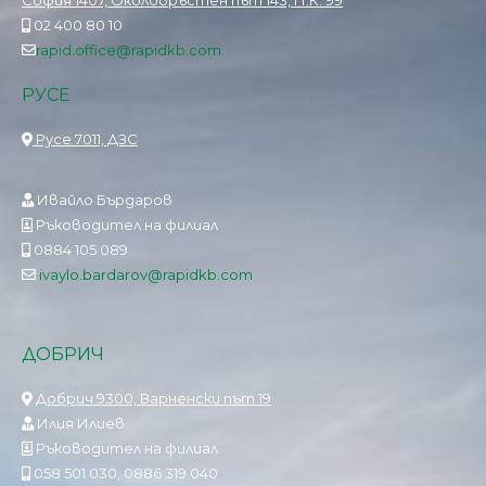
София 1407, Околовръстен път 143, П.К. 99
02 400 80 10
rapid.office@rapidkb.com
РУСЕ
Русе 7011, ДЗС
Ивайло Бърдаров
Ръководител на филиал
0884 105 089
ivaylo.bardarov@rapidkb.com
ДОБРИЧ
Добрич 9300, Варненски път 19
Илия Илиев
Ръководител на филиал
058 501 030, 0886 319 040