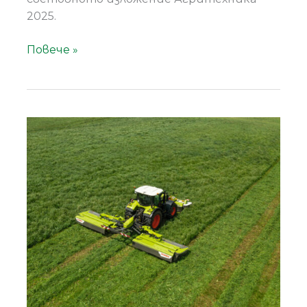
2025.
Повече »
CLAAS
DISCO
9700
–
висока
производителност
и
максимална
гъвкавос