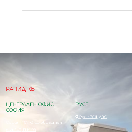
РАПИД КБ
ЦЕНТРАЛЕН ОФИС
РУСЕ
СОФИЯ
Русе 7011, ДЗС
София 1407, Околовръстен
път 143, П.К. 99