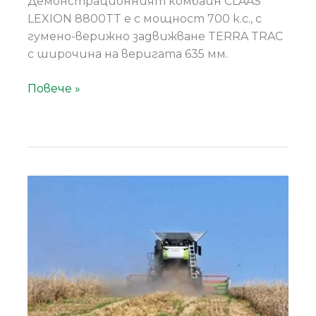
Демонстрационният комбайн CLAAS
LEXION 8800TT e с мощност 700 к.с., с
гумено-верижно задвижване TERRA TRAC
с широчина на веригата 635 мм.
Повече »
Седмица
на
демонстрациите
в
монтанско:
CLAAS
TRION
650