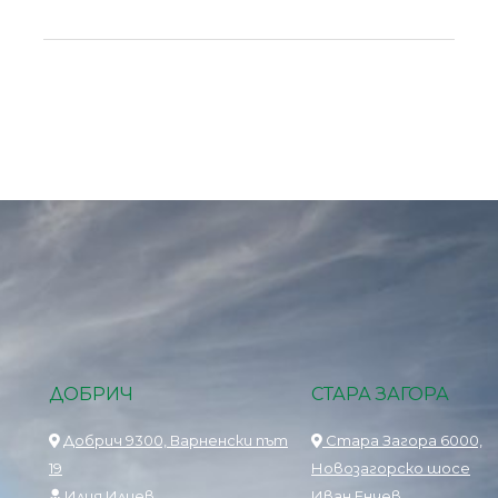
ДОБРИЧ
СТАРА ЗАГОРА
Добрич 9300, Варненски път
Стара Загора 6000,
19
Новозагорско шосе
Илия Илиев
Иван Енчев