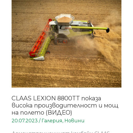
CLAAS
LEXION
8800TT
показа
висока
производителност
и
мощ
на
полето
(ВИДЕО)
CLAAS LEXION 8800TT показа
висока производителност и мощ
на полето (ВИДЕО)
20.07.2023
/
Галерия
,
Новини