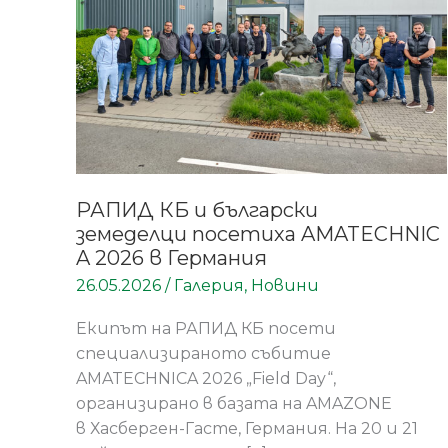
в
Германия
РАПИД КБ и български
земеделци посетиха AMATECHNIC
A 2026 в Германия
26.05.2026
/
Галерия
,
Новини
Eкипът на РАПИД КБ посети
специализираното събитие
AMATECHNICA 2026 „Field Day“,
организирано в базата на AMAZONE
в Хасберген-Гасте, Германия. На 20 и 21