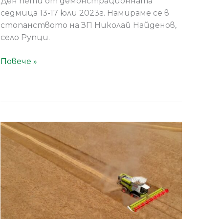
Ден пети от демонстрационната
седмица 13-17 юли 2023г. Намираме се в
стопанството на ЗП Николай Найденов,
село Рупци.
Повече »
LEXION
Demo
Tour
2023
в
стопанството
на
ГРАНД