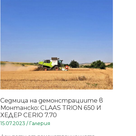
Седмица
на
демонстрациите
в
Монтанско:
CLAAS
TRION
650
И
ХЕДЕР
CERIO
7.70
Седмица на демонстрациите в
Монтанско: CLAAS TRION 650 И
ХЕДЕР CERIO 7.70
15.07.2023
/
Галерия