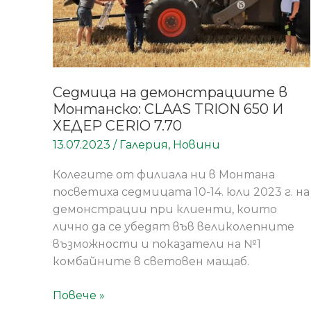
И
ХЕДЕР
CERIO
7.70
Седмица на демонстрациите в
Монтанско: CLAAS TRION 650 И
ХЕДЕР CERIO 7.70
13.07.2023
/
Галерия
,
Новини
Колегите от филиала ни в Монтана
посветиха седмицата 10-14. юли 2023 г. на
демонстрации при клиенти, които
лично да се убедят във великолепните
възможности и показатели на №1
комбайните в световен мащаб.
Повече »