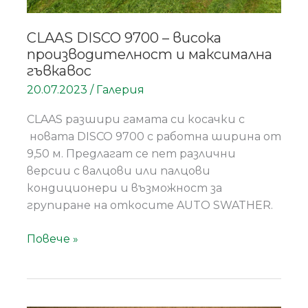
CLAAS DISCO 9700 – висока
производителност и максимална
гъвкавос
20.07.2023
/
Галерия
CLAAS разшири гамата си косачки с
новата DISCO 9700 с работна ширина от
9,50 м. Предлагат се пет различни
версии с валцови или палцови
кондиционери и възможност за
групиране на откосите AUTO SWATHER.
Повече »