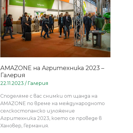
–
Галерия
AMAZONE на Aгритехника 2023 –
Галерия
22.11.2023
/
Галерия
Споделяме с вас снимки от щанда на
AMAZONE по време на международното
селскостопанско изложение
Агритехника 2023, което се проведе в
Хановер, Германия.