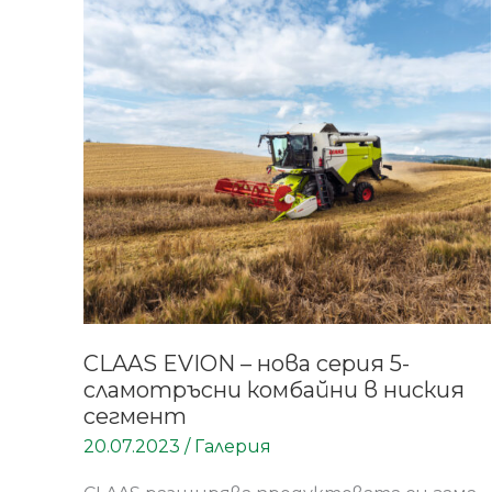
CLAAS
EVION
–
нова
серия
5-
сламотръсни
комбайни
в
ниския
сегмент
CLAAS EVION – нова серия 5-
сламотръсни комбайни в ниския
сегмент
20.07.2023
/
Галерия