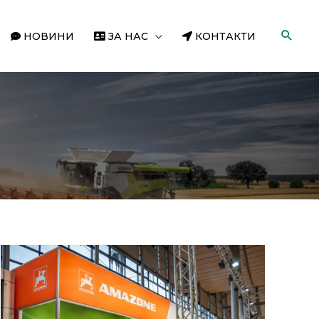
НОВИНИ
ЗА НАС
КОНТАКТИ
AMAZONE
на
Aгритехника
2023