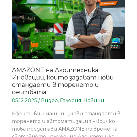
които
задават
нови
стандарти
в
торенето
и
сеитбата
AMAZONE на Агритехника:
Иновации, които задават нови
стандарти в торенето и
сеитбата
05.12.2025
/
Видео
,
Галерия
,
Новини
Ефективни машини, нови стандарти в
торенето и автоматизация – всичко
това представи AMAZONE по време на
световното изложение Агритехника