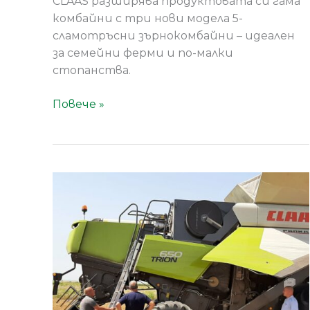
CLAAS разширява продуктовата си гама
комбайни с три нови модела 5-
сламотръсни зърнокомбайни – идеален
за семейни ферми и по-малки
стопанства.
Повече »
Седмица
на
демонстрациите
в
Монтанско:
CLAAS
TRION
650