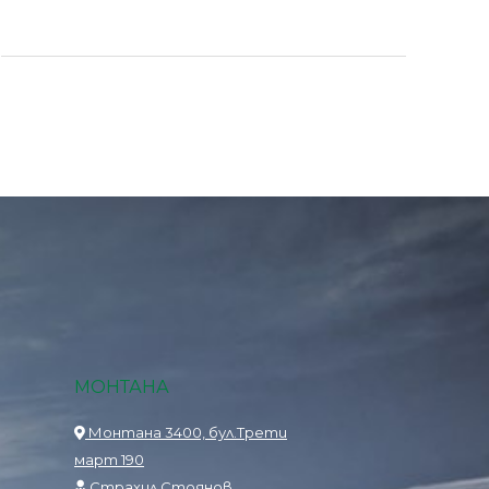
МОНТАНА
Монтана 3400, бул.Трети
март 190
Страхил Стоянов