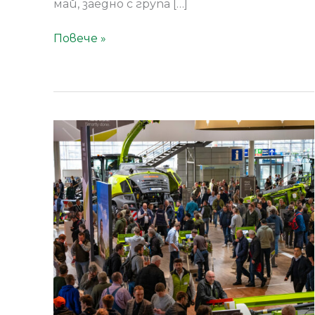
май, заедно с група […]
Повече »
CLAAS
на
Агритехника
2023
–
Галерия