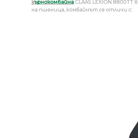
з
ъ
рнокомбайна
CLAAS LEXION 8800TT 
на пшеница, комбайнът се отличи с: