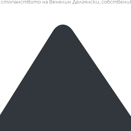
в стопанството на Венелин Делгянски, собствени