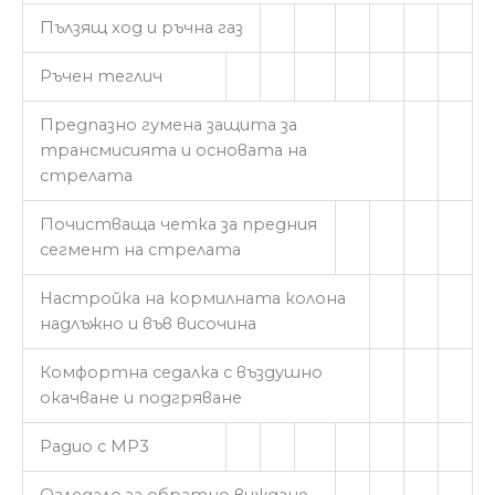
Пълзящ ход и ръчна газ
Ръчен теглич
Предпазно гумена защита за
трансмисията и основата на
стрелата
Почистваща четка за предния
сегмент на стрелата
Настройка на кормилната колона
надлъжно и във височина
Комфортна седалка с въздушно
окачване и подгряване
Радио с MP3