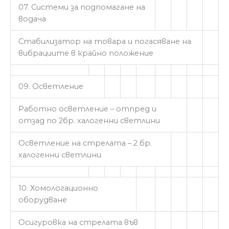
07. Системи за подпомагане на
водача
Стабилизатор на товара и погасяване на
вибрациите в крайно положение
09. Осветление
Работно осветление – отпред и
отзад по 2бр. халогенни светлини
Осветление на стрелата – 2 бр.
халогенни светлини
10. Хомологационно
оборудване
Осигуровка на стрелата във