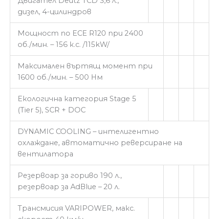
Двигател Deutz TCD 3,6 л.,
дизел, 4-цилиндров
Мощност по ECE R120 при 2400
об./мин. – 156 к.с. /115kW/
Максимален въртящ момент при
1600 об./мин. – 500 Нм
Екологична категория Stage 5
(Tier 5), SCR + DOC
DYNAMIC COOLING – интелигентно
охлаждане, автоматично реверсиране на
вентилатора
Резервоар за гориво 190 л.,
резервоар за AdBlue – 20 л.
Трансмисия VARIPOWER, макс.