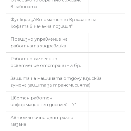
Огледало за обратно виждане
в кабината
Функция „Автоматично връщане на
кофата в начална позиция“
Прецизно управление на
работната хидравлика
Работно халогенно
осветление отстрани – 3 бр.
Защита на машината отдолу (изисква
гумена защита за трансмисията)
Цветен работен
информационен дисплей – 7″
Автоматично централно
мазане