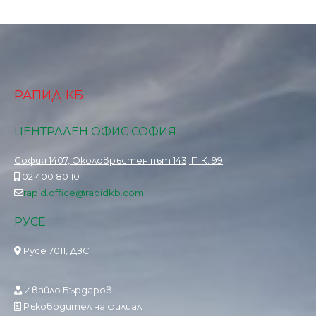
РАПИД КБ
ЦЕНТРАЛЕН ОФИС СОФИЯ
София 1407, Околовръстен път 143, П.К. 99
02 400 80 10
rapid.office@rapidkb.com
РУСЕ
Русе 7011, ДЗС
Ивайло Бърдаров
Ръководител на филиал