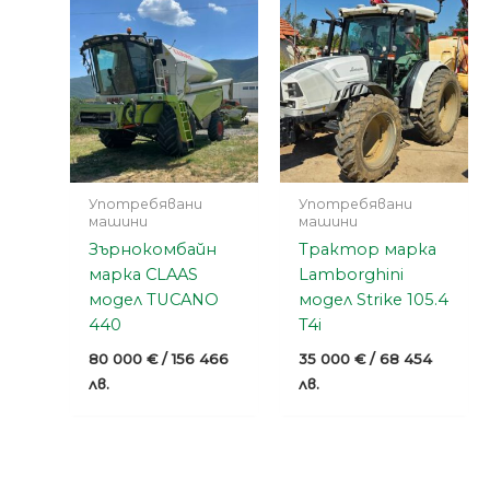
Употребявани
Употребявани
машини
машини
Зърнокомбайн
Трактор марка
марка CLAAS
Lamborghini
модел TUCANO
модел Strike 105.4
440
T4i
80 000
€
/ 156 466
35 000
€
/ 68 454
лв.
лв.