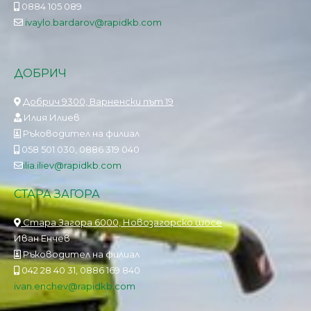
0884 105 089
ivaylo.bardarov@rapidkb.com
ДОБРИЧ
Добрич 9300, Варненски път 19
Илия Илиев
Ръководител на филиал
058 501 030, 0886 319 040
ilia.iliev@rapidkb.com
СТАРА ЗАГОРА
Стара Загора 6000, Новозагорско шосе
Иван Енчев
Ръководител на филиал
042 28 40 31, 0886 169 840
ivan.enchev@rapidkb.com