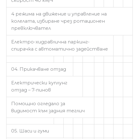
скорост 40 км/ч
4 режима на движение и управление на
колелата, избиране чрез ротационен
превключвател
Електро-хидравлична паркинг-
спирачка с автоматично задействане
04. Прикачване отзад
Електрически куплунг
отзад – 7-пинов
Помощно огледало за
видимост към задния теглич
05. Шаси и гуми