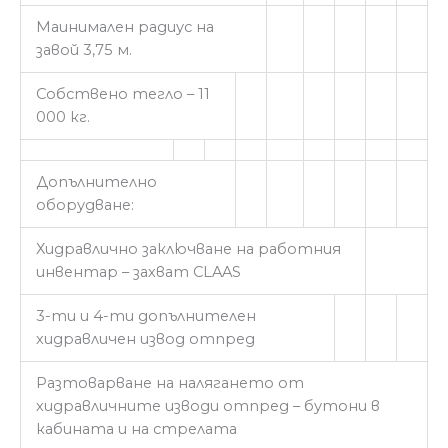
Маинимален радиус на
завой 3,75 м.
Собствено тегло – 11
000 кг.
Допълнително
оборудване:
Хидравлично заключване на работния
инвентар – захват CLAAS
3-ти и 4-ти допълнителен
хидравличен извод отпред
Разтоварване на налягането от
хидравличните изводи отпред – бутони в
кабината и на стрелата