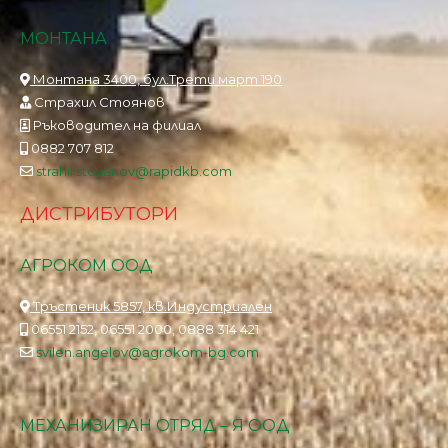
МОНТАНА
Монтана 3400, бул.Трети март 190
Страхил Стоянов
Ръководител на филиал
0882 707 812
strahil.stoyanov@rapidkb.com
ДИСТРИБУТОРИ
АГРОКОМ ООД
Тръстеник 5857, кв.Индустриален
06551 2152, 06551 2000, 0888 314 421
svilen.angelov@agrokom-bg.com
МЕХАНИЗИРАН ОТРЯД – Я ООД