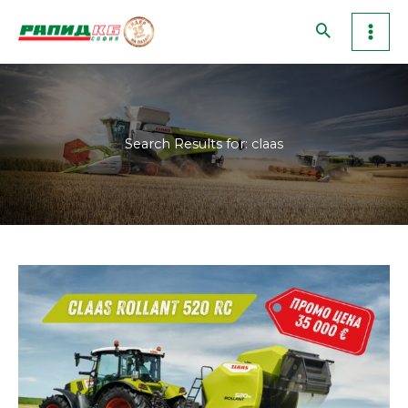
Skip
to
content
Search Results for:
claas
CLAAS
ROLLANT
520
RC
–
промо
цена