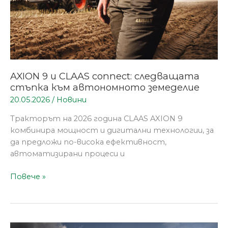
към
автономното
земеделие
AXION 9 и CLAAS connect: следващата
стъпка към автономното земеделие
20.05.2026
/
Новини
Тракторът на 2026 година CLAAS AXION 9
комбинира мощност и дигитални технологии, за
да предложи по-висока ефективност,
автоматизирани процеси и
Повече »
CLAAS