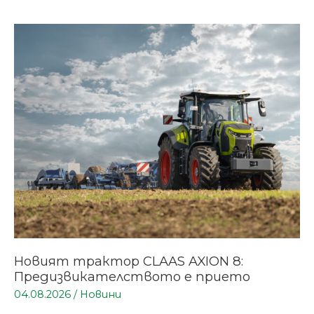
Новият
трактор
CLAAS
AXION
8:
Предизвикателството
е
прието
Новият трактор CLAAS AXION 8:
Предизвикателството е прието
04.08.2026
/
Новини