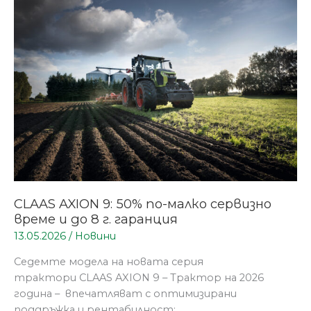
AXION
9:
50%
по-
малко
сервизно
време
и
до
8
г.
гаранция
CLAAS AXION 9: 50% по-малко сервизно
време и до 8 г. гаранция
13.05.2026
/
Новини
Седемте модела на новата серия
трактори CLAAS AXION 9 – Трактор на 2026
година – впечатляват с оптимизирани
поддръжка и рентабилност: