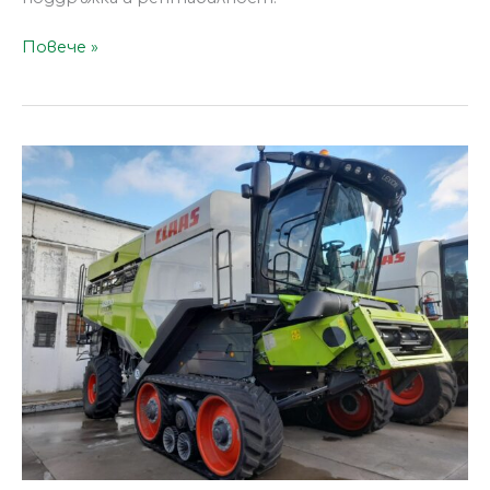
Повече »
Зърнокомбайн
CLAAS
LEXION
6800
TT