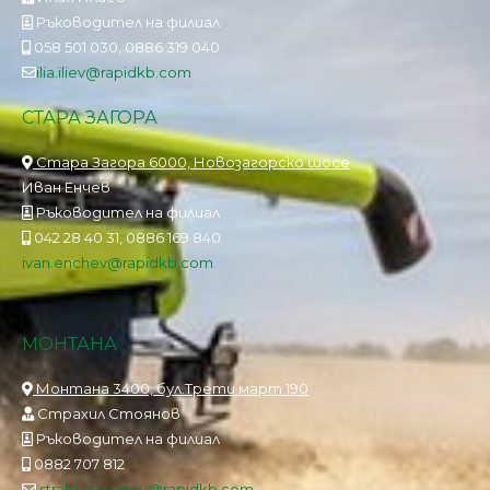
Ръководител на филиал
058 501 030, 0886 319 040
ilia.iliev@rapidkb.com
СТАРА ЗАГОРА
Стара Загора 6000, Новозагорско шосе
Иван Енчев
Ръководител на филиал
042 28 40 31, 0886 169 840
ivan.enchev@rapidkb.com
МОНТАНА
Монтана 3400, бул.Трети март 190
Страхил Стоянов
Ръководител на филиал
0882 707 812
strahil.stoyanov@rapidkb.com