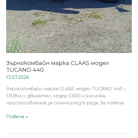
Зърнокомбайн марка CLAAS модел
TUCANO 440
13.07.2026
Зърнокомбайн марка CLAAS модел TUCANO 440 –
5928м.ч. двигател, хедер C600 и количка,
приспособление за слънчоглед 6 реда. За повече
Повече »