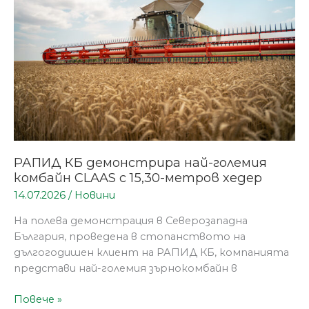
най-
големия
комбайн
CLAAS
с
15,30-
метров хедер
РАПИД КБ демонстрира най-големия
комбайн CLAAS с 15,30-метров хедер
14.07.2026
/
Новини
На полева демонстрация в Северозападна
България, проведена в стопанството на
дългогодишен клиент на РАПИД КБ, компанията
представи най-големия зърнокомбайн в
Повече »