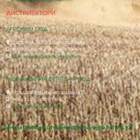
ДИСТРИБУТОРИ
АГРОКОМ ООД
Тръстеник 5857, кв.Индустриален
06551 2152, 06551 2000, 0888 314 421
svilen.angelov@agrokom-bg.com
МЕХАНИЗИРАН ОТРЯД – Я ООД
Ямбол 8600, кв.Индустриален 333
046 663 923, 0895 777 182
petarchistov@yahoo.com
Цени за сервизни и транспортни услуги РАПИД КБ