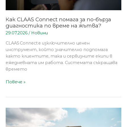
жътва?
Как CLAAS Connect помага за по-бърза
диагностика по време на жътва?
29.07.2026
/
Новини
CLAAS Connect е изключително ценен
инструмент, който значително подпомага
както клиентите, така и сервизните екипи в
ежедневната им работа. Системата съкращава
времето
Повече »
РАПИД
КБ
демонстрира