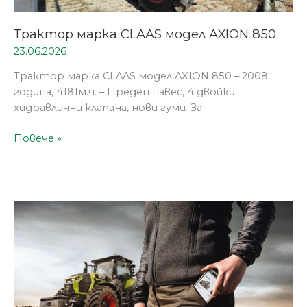
Трактор марка CLAAS модел AXION 850
23.06.2026
Трактор марка CLAAS модел AXION 850 – 2008
година, 4181м.ч. – Преден навес, 4 двойки
хидравлични клапана, нови гуми. За
Повече »
AXION
9
и
CLAAS
connect:
следващата
стъпка