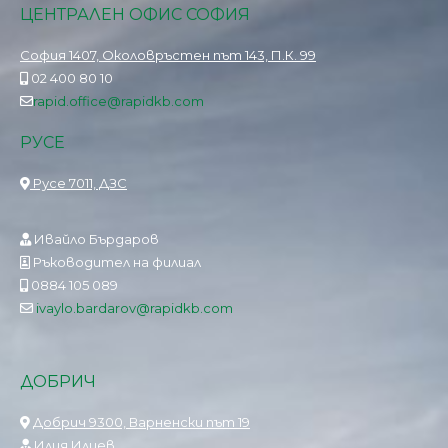
ЦЕНТРАЛЕН ОФИС СОФИЯ
София 1407, Околовръстен път 143, П.К. 99
02 400 80 10
rapid.office@rapidkb.com
РУСЕ
Русе 7011, ДЗС
Ивайло Бърдаров
Ръководител на филиал
0884 105 089
ivaylo.bardarov@rapidkb.com
ДОБРИЧ
Добрич 9300, Варненски път 19
Илия Илиев