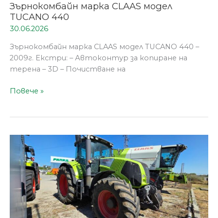
Зърнокомбайн марка CLAAS модел
TUCANO 440
30.06.2026
Зърнокомбайн марка CLAAS модел TUCANO 440 –
2009г. Екстри: – Автоконтур за копиране на
терена – 3D – Почистване на
Повече »
Трактор
марка
CLAAS
модел
AXION
850