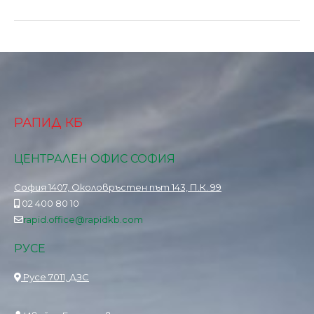
РАПИД КБ
ЦЕНТРАЛЕН ОФИС СОФИЯ
София 1407, Околовръстен път 143, П.К. 99
02 400 80 10
rapid.office@rapidkb.com
РУСЕ
Русе 7011, ДЗС