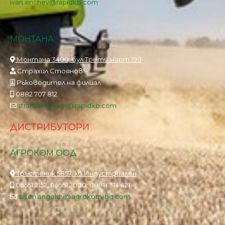
ivan.enchev@rapidkb.com
МОНТАНА
Монтана 3400, бул.Трети март 190
Страхил Стоянов
Ръководител на филиал
0882 707 812
strahil.stoyanov@rapidkb.com
ДИСТРИБУТОРИ
АГРОКОМ ООД
Тръстеник 5857, кв.Индустриален
06551 2152, 06551 2000, 0888 314 421
svilen.angelov@agrokom-bg.com