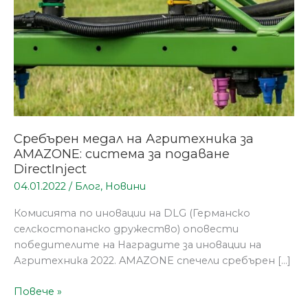
за
подаване
DirectInject
Сребърен медал на Агритехника за
AMAZONE: система за подаване
DirectInject
04.01.2022
/
Блог
,
Новини
Комисията по иновации на DLG (Германско
селскостопанско дружество) оповести
победителите на Наградите за иновации на
Агритехника 2022. AMAZONE спечели сребърен […]
Повече »