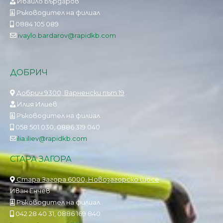
Ивайло Бърдаров
Ръководител на филиал
0884 105 089
ivaylo.bardarov@rapidkb.com
ДОБРИЧ
Добрич 9300, Варненски път 19
Илия Илиев
Ръководител на филиал
058 501 030, 0886 319 040
ilia.iliev@rapidkb.com
СТАРА ЗАГОРА
Стара Загора 6000, Новозагорско шосе
Иван Енчев
Ръководител на филиал
042 28 40 31, 0886 169 840