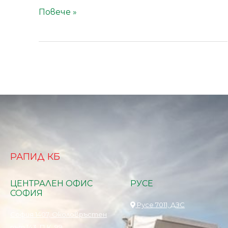
Повече »
РАПИД КБ
ЦЕНТРАЛЕН ОФИС
РУСЕ
СОФИЯ
Русе 7011, ДЗС
София 1407, Околовръстен
път 143, П.К. 99