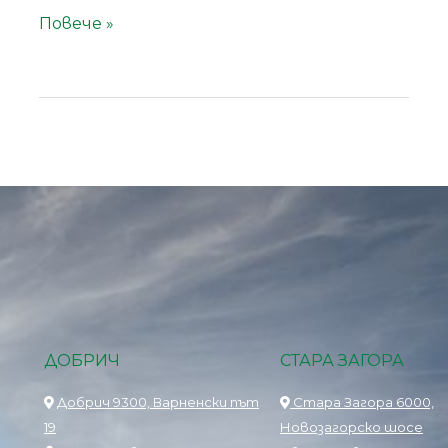
Повече »
ДОБРИЧ
СТАРА ЗАГОРА
Добрич 9300, Варненски път
Стара Загора 6000,
19
Новозагорско шосе