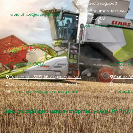
Ивайло Бърдаров
02 400 80 10
Ръководител на филиал
rapid.office@rapidkb.com
0884 105 089
ivaylo.bardarov@rapidkb.
ДИСТРИБУТОРИ
АГРОКОМ ООД
МЕХАНИЗ
Тръстеник 5857, кв.Индустриален
Ямбол 86
06551 2152, 06551 2000, 0888 314 421
046 663 92
svilen.angelov@agrokom-bg.com
petarch
Цени за сервизни и транспортни услуги РАПИД 