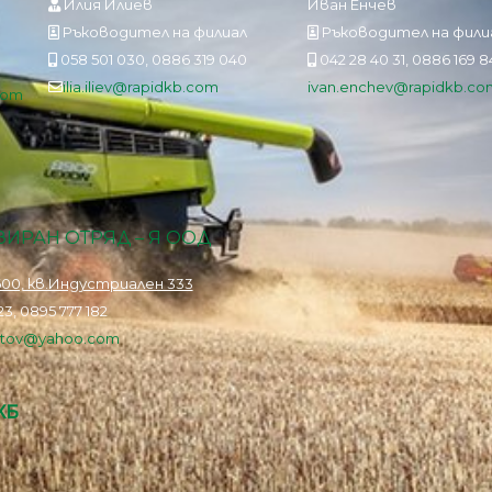
Илия Илиев
Иван Енчев
Ръководител на филиал
Ръководител на фили
058 501 030, 0886 319 040
042 28 40 31, 0886 169 
ilia.iliev@rapidkb.com
ivan.enchev@rapidkb.co
com
ИРАН ОТРЯД – Я ООД
00, кв.Индустриален 333
3, 0895 777 182
istov@yahoo.com
КБ