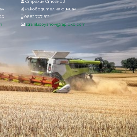
Страхил Стоянов
ал
Ръководител на филиал
840
0882 707 812
m
strahil.stoyanov@rapidkb.com