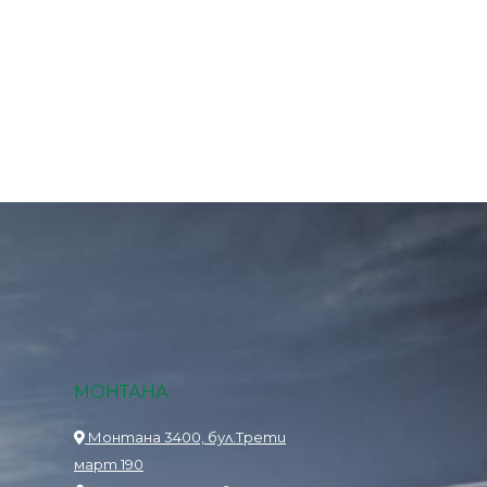
МОНТАНА
Монтана 3400, бул.Трети
март 190