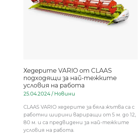
подходящи
за
най-
тежките
условия
на
работа
Хедерите VARIO от CLAAS
подходящи за най-тежките
условия на работа
25.04.2024
/
Новини
CLAAS VARIO хедерите за бяла жътва са с
работни ширини вариращи от 5 м. до 12,
80 м. и са предвидени за най-тежките
условия на работа.