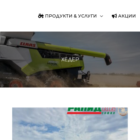
ПРОДУКТИ & УСЛУГИ
АКЦИИ
ХЕДЕР
Седмица
на
демонстрациите
в