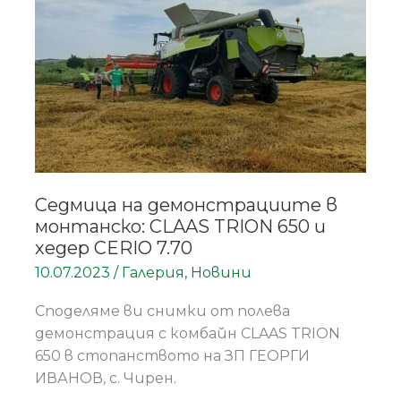
монтанско:
CLAAS
TRION
650
и
хедер
CERIO
7.70
Седмица на демонстрациите в
монтанско: CLAAS TRION 650 и
хедер CERIO 7.70
10.07.2023
/
Галерия
,
Новини
Споделяме ви снимки от полева
демонстрация с комбайн CLAAS TRION
650 в стопанството на ЗП ГЕОРГИ
ИВАНОВ, с. Чирен.