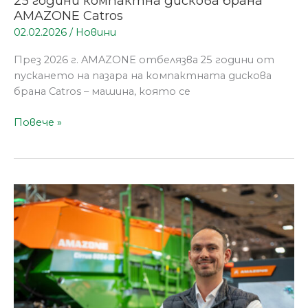
25 години компактна дискова брана
AMAZONE Catros
02.02.2026
/
Новини
През 2026 г. AMAZONE отбелязва 25 години от
пускането на пазара на компактната дискова
брана Catros – машина, която се
Повече »
AMAZONE
на
Агритехника:
Иновации,
които
задават
нови
стандарти