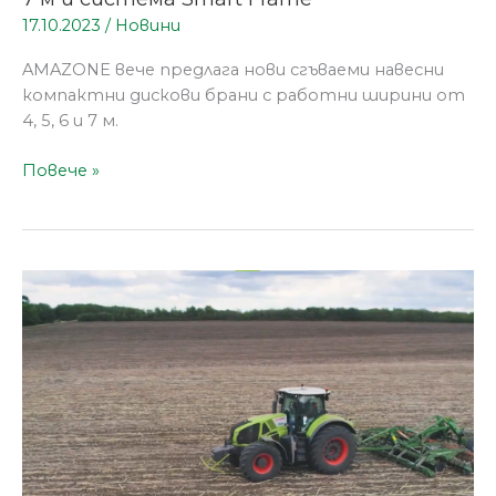
Smart
17.10.2023
/
Новини
Frame
AMAZONE вече предлага нови сгъваеми навесни
компактни дискови брани с работни ширини от
4, 5, 6 и 7 м.
Повече »
Почвообработка
с
AMAZONE
Catros
XL
6003-
2TS
и
CLAAS