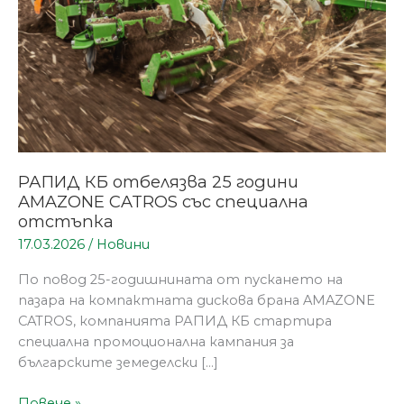
със
специална
отстъпка
РАПИД КБ отбелязва 25 години
AMAZONE CATROS със специална
отстъпка
17.03.2026
/
Новини
По повод 25-годишнината от пускането на
пазара на компактната дискова брана AMAZONE
CATROS, компанията РАПИД КБ стартира
специална промоционална кампания за
българските земеделски […]
Повече »