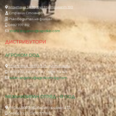
Монтана 3400, бул.Трети март 190
Страхил Стоянов
Ръководител на филиал
0882 707 812
strahil.stoyanov@rapidkb.com
ДИСТРИБУТОРИ
АГРОКОМ ООД
Тръстеник 5857, кв.Индустриален
06551 2152, 06551 2000, 0888 314 421
svilen.angelov@agrokom-bg.com
МЕХАНИЗИРАН ОТРЯД – Я ООД
Ямбол 8600, кв.Индустриален 333
046 663 923, 0895 777 182