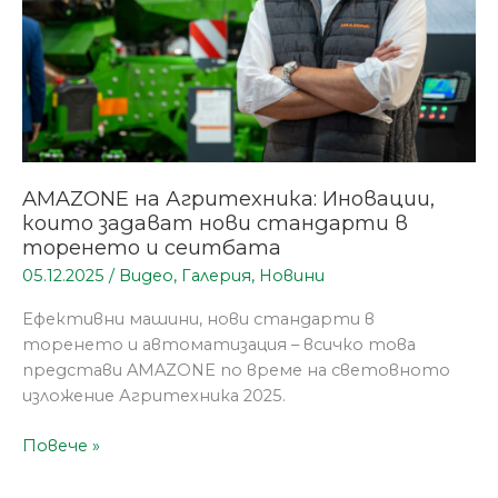
в
торенето
и
сеитбата
AMAZONE на Агритехника: Иновации,
които задават нови стандарти в
торенето и сеитбата
05.12.2025
/
Видео
,
Галерия
,
Новини
Ефективни машини, нови стандарти в
торенето и автоматизация – всичко това
представи AMAZONE по време на световното
изложение Агритехника 2025.
Повече »