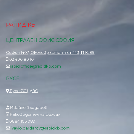
РАПИД КБ
ЦЕНТРАЛЕН ОФИС СОФИЯ
София 1407, Околовръстен път 143, П.К. 99
02 400 80 10
rapid.office@rapidkb.com
РУСЕ
Русе 7011, ДЗС
Ивайло Бърдаров
Ръководител на филиал
0884 105 089
ivaylo.bardarov@rapidkb.com