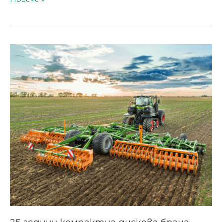
25
години
компактна
дискова
брана
AMAZONE
Catros