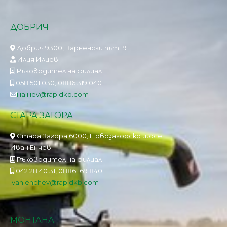
ДОБРИЧ
Добрич 9300, Варненски път 19
Илия Илиев
Ръководител на филиал
058 501 030, 0886 319 040
ilia.iliev@rapidkb.com
СТАРА ЗАГОРА
Стара Загора 6000, Новозагорско шосе
Иван Енчев
Ръководител на филиал
042 28 40 31, 0886 169 840
ivan.enchev@rapidkb.com
МОНТАНА