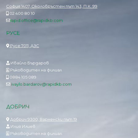
София 1407, Околовръстен път 143, П.К. 99
02 400 80 10
rapid.office@rapidkb.com
РУСЕ
Русе 7011, ДЗС
Ивайло Бърдаров
Ръководител на филиал
0884 105 089
ivaylo.bardarov@rapidkb.com
ДОБРИЧ
Добрич 9300, Варненски път 19
Илия Илиев
Ръководител на филиал