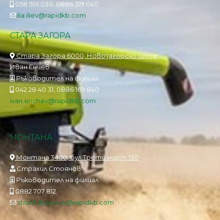
058 501 030, 0886 319 040
ilia.iliev@rapidkb.com
СТАРА ЗАГОРА
Стара Загора 6000, Новозагорско шосе
Иван Енчев
Ръководител на филиал
042 28 40 31, 0886 169 840
ivan.enchev@rapidkb.com
МОНТАНА
Монтана 3400, бул.Трети март 190
Страхил Стоянов
Ръководител на филиал
0882 707 812
strahil.stoyanov@rapidkb.com