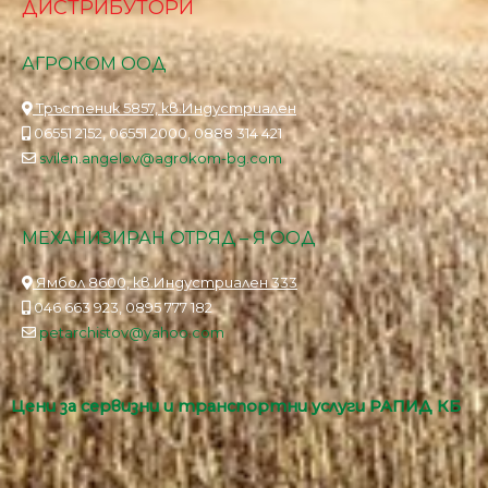
ДИСТРИБУТОРИ
АГРОКОМ ООД
Тръстеник 5857, кв.Индустриален
06551 2152, 06551 2000, 0888 314 421
svilen.angelov@agrokom-bg.com
МЕХАНИЗИРАН ОТРЯД – Я ООД
Ямбол 8600, кв.Индустриален 333
046 663 923, 0895 777 182
petarchistov@yahoo.com
Цени за сервизни и транспортни услуги РАПИД КБ