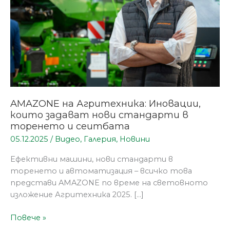
стандарти
в
торенето
и
сеитбата
AMAZONE на Агритехника: Иновации,
които задават нови стандарти в
торенето и сеитбата
05.12.2025
/
Видео
,
Галерия
,
Новини
Ефективни машини, нови стандарти в
торенето и автоматизация – всичко това
представи AMAZONE по време на световното
изложение Агритехника 2025. […]
Повече »