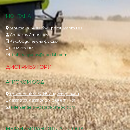
МОНТАНА
Монтана 3400, бул.Трети март 190
Страхил Стоянов
Ръководител на филиал
0882 707 812
strahil.stoyanov@rapidkb.com
ДИСТРИБУТОРИ
АГРОКОМ ООД
Тръстеник 5857, кв.Индустриален
06551 2152, 06551 2000, 0888 314 421
svilen.angelov@agrokom-bg.com
МЕХАНИЗИРАН ОТРЯД – Я ООД