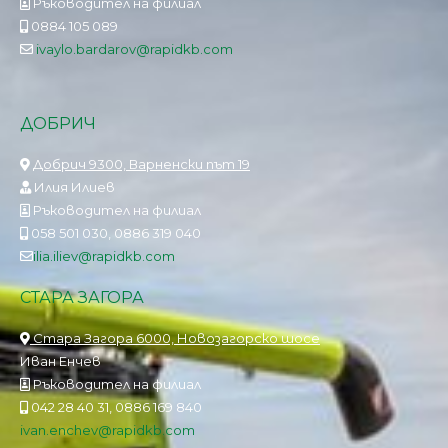
Ръководител на филиал
0884 105 089
ivaylo.bardarov@rapidkb.com
ДОБРИЧ
Добрич 9300, Варненски път 19
Илия Илиев
Ръководител на филиал
058 501 030, 0886 319 040
ilia.iliev@rapidkb.com
СТАРА ЗАГОРА
Стара Загора 6000, Новозагорско шосе
Иван Енчев
Ръководител на филиал
042 28 40 31, 0886 169 840
ivan.enchev@rapidkb.com