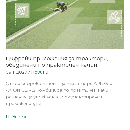
начин
Цифрови приложения за трактори,
обединени по практичен начин
09.11.2020
/
Новини
С три цифрови пакета за трактори ARION и
AXION CLAAS комбинира по практичен начин
решения за управление, документиране и
приложениe, […]
Повече »