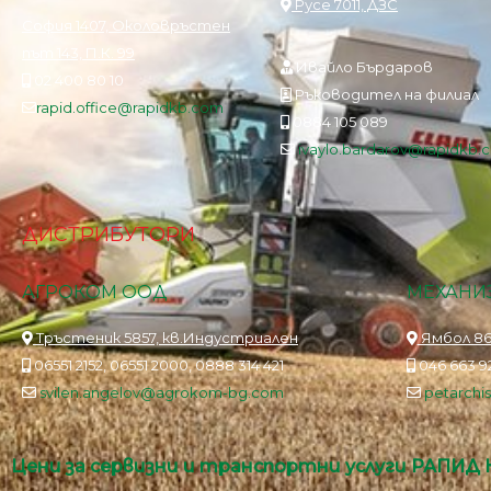
Русе 7011, ДЗС
София 1407, Околовръстен
път 143, П.К. 99
Ивайло Бърдаров
02 400 80 10
Ръководител на филиал
rapid.office@rapidkb.com
0884 105 089
ivaylo.bardarov@rapidkb.
ДИСТРИБУТОРИ
АГРОКОМ ООД
МЕХАНИЗ
Тръстеник 5857, кв.Индустриален
Ямбол 86
06551 2152, 06551 2000, 0888 314 421
046 663 92
svilen.angelov@agrokom-bg.com
petarch
Цени за сервизни и транспортни услуги РАПИД 