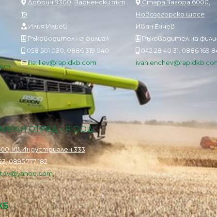
Добрич 9300, Варненски път
Стара Загора 6000,
19
Новозагорско шосе
Илия Илиев
Иван Енчев
Ръководител на филиал
Ръководител на фили
058 501 030, 0886 319 040
042 28 40 31, 0886 169 
ilia.iliev@rapidkb.com
ivan.enchev@rapidkb.co
com
ИРАН ОТРЯД – Я ООД
00, кв.Индустриален 333
3, 0895 777 182
istov@yahoo.com
КБ