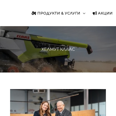
ПРОДУКТИ & УСЛУГИ
АКЦИИ
ХЕЛМУТ КЛААС
Хелмут
Клаас
става
почетен