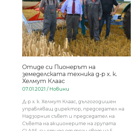
земеделската
техника
д-
р
х.
к.
Хелмут
Клаас
Отиде си Пионерът на
земеделската техника д-р х. к.
Хелмут Клаас
07.01.2021
/
Новини
Д-р х. к. Хелмут Клаас, дългогодишен
управляващ директор, председател на
Надзорния съвет и председател на
Съвета на акционерите на групата
CLAAS, си отиде от този свят на 5