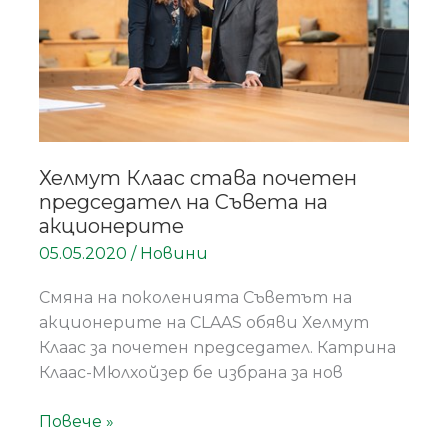
председател
на
Съвета
на
акционерите
Хелмут Клаас става почетен
председател на Съвета на
акционерите
05.05.2020
/
Новини
Смяна на поколенията Съветът на
акционерите на CLAAS обяви Хелмут
Клаас за почетен председател. Катрина
Клаас-Мюлхойзер бе избрана за нов
Повече »