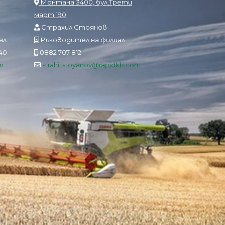
Монтана 3400, бул.Трети
март 190
Страхил Стоянов
ал
Ръководител на филиал
840
0882 707 812
m
strahil.stoyanov@rapidkb.com