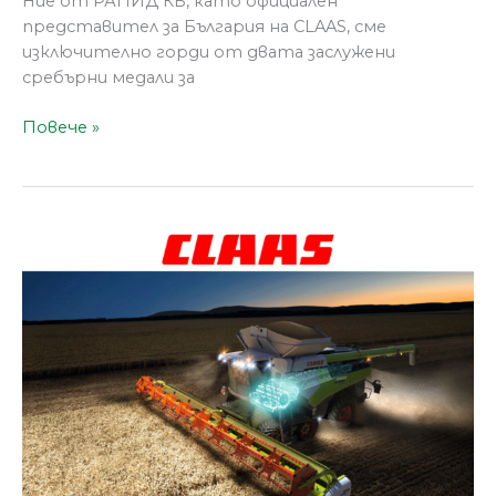
Ние от РАПИД КБ, като официален
представител за България на CLAAS, сме
изключително горди от двата заслужени
сребърни медали за
Повече »
CLAAS