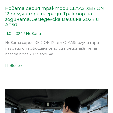
2024
и
Новата серия трактори CLAAS XERION
AE50
12 получи три награди: Трактор на
годината, Земеделска машина 2024 и
AE50
11.01.2024
/
Новини
Новата серия XERION 12 от CLAASполучи три
награди от официалното си представяне на
пазара през 2023 година.
Повече »
Новият
терминал
CLAAS
CEMIS