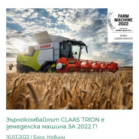
Зърнокомбайнът
CLAAS
TRION
е
земеделска
машина
ЗА
2022
Г!
Зърнокомбайнът CLAAS TRION е
земеделска машина ЗА 2022 Г!
16.03.2022
/
Блог
,
Новини