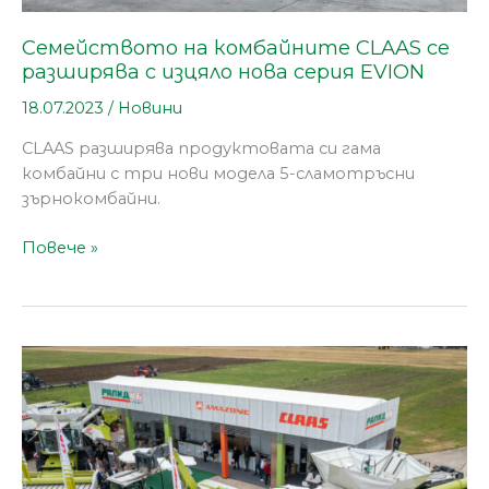
Семейството на комбайните CLAAS се
разширява с изцяло нова серия EVION
18.07.2023
/
Новини
CLAAS разширява продуктовата си гама
комбайни с три нови модела 5-сламотръсни
зърнокомбайни.
Повече »
РАПИД
КБ
показа
високопроизводителни
машини
CLAAS