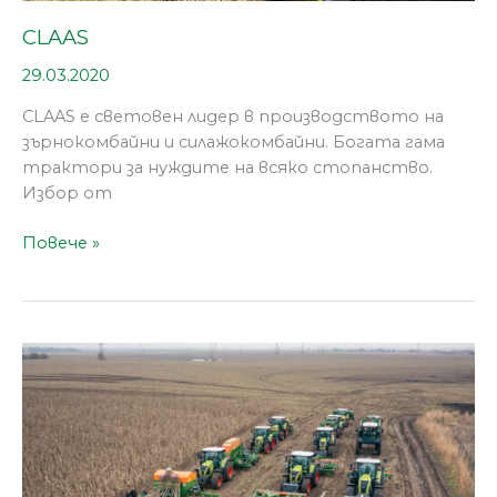
CLAAS
29.03.2020
CLAAS е световен лидер в производството на
зърнокомбайни и силажокомбайни. Богата гама
трактори за нуждите на всяко стопанство.
Избор от
Повече »
РАПИД
КБ
представи
30
машини
на