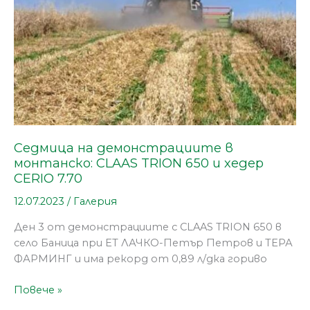
TRION
650
и
хедер
CERIO
7.70
Седмица на демонстрациите в
монтанско: CLAAS TRION 650 и хедер
CERIO 7.70
12.07.2023
/
Галерия
Ден 3 от демонстрациите с CLAAS TRION 650 в
село Баница при ЕТ ЛАЧКО-Петър Петров и ТЕРА
ФАРМИНГ и има рекорд от 0,89 л/дка гориво
Повече »