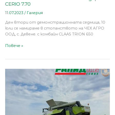
CERIO 7.70
11.07.2023
/
Галерия
Ден втори от демонстрационната седмица, 10
юли се намираме в стопанството на ЧЕХ АГРО
ООД, с. Девене. с комбайн CLAAS TRION 650
Повече »
Седмица
на
демонстрациите
в
монтанско:
CLAAS
TRION
650