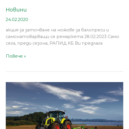
Новини
Новини
24.02.2020
акция за заточване на ножове за балопреси и
самонатоварващи се ремаркета 28.02.2023 Само
сега, преди сезона, РАПИД КБ Ви предлага
Повече »
Начало