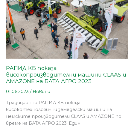
и
AMAZONE
на
БАТА
АГРО
2023
РАПИД КБ показа
високопроизводителни машини CLAAS и
AMAZONE на БАТА АГРО 2023
01.06.2023
/
Новини
Традиционно РАПИД КБ показа
високотехнологични земеделски машини на
немските производители CLAAS и AMAZONE по
време на БАТА АГРО 2023. Един