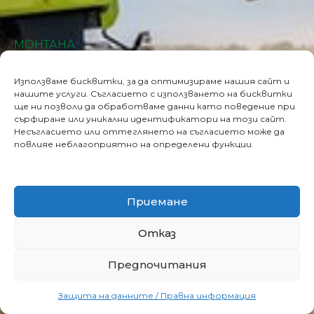
МОНТАНА
Монтана 3400, бул.Трети март 190
Използваме бисквитки, за да оптимизираме нашия сайт и
Страхил Стоянов
нашите услуги. Съгласието с използването на бисквитки
Ръководител на филиал
ще ни позволи да обработваме данни като поведение при
сърфиране или уникални идентификатори на този сайт.
0882 707 812
Несъгласието или оттеглянето на съгласието може да
strahil.stoyanov@rapidkb.com
повлияе неблагоприятно на определени функции.
ДИСТРИБУТОРИ
Приемане
АГРОКОМ ООД
Отказ
Тръстеник 5857, кв.Индустриален
06551 2152, 06551 2000, 0888 314 421
Предпочитания
svilen.angelov@agrokom-bg.com
Защита на данните / Правна информация