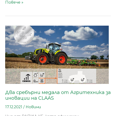
Повече »
Два
сребърни
медала
от
Агритехника
за
иновации
на
CLAAS
Два сребърни медала от Агритехника за
иновации на CLAAS
17.12.2021
/
Новини