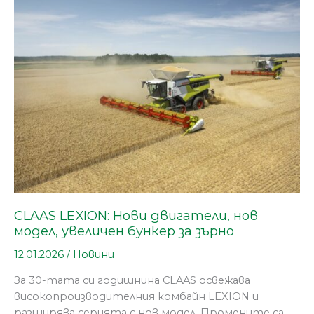
Нови
двигатели,
нов
модел,
увеличен
бункер
за
зърно
CLAAS LEXION: Нови двигатели, нов
модел, увеличен бункер за зърно
12.01.2026
/
Новини
За 30-тата си годишнина CLAAS освежава
високопроизводителния комбайн LEXION и
разширява серията с нов модел. Промените са