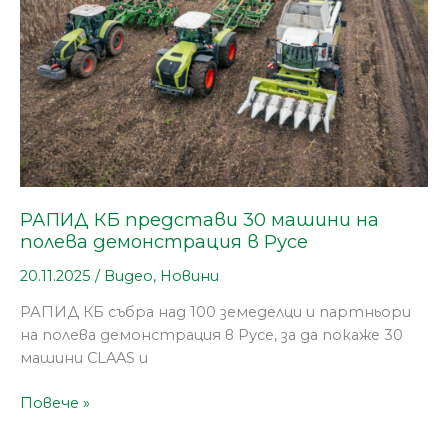
полева
демонстрация
в
Русе
РАПИД КБ представи 30 машини на
полева демонстрация в Русе
20.11.2025
/
Видео
,
Новини
РАПИД КБ събра над 100 земеделци и партньори
на полева демонстрация в Русе, за да покаже 30
машини CLAAS и
Повече »