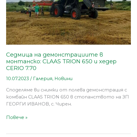
и
хедер
CERIO
7.70
Седмица на демонстрациите в
монтанско: CLAAS TRION 650 и хедер
CERIO 7.70
10.07.2023
/
Галерия
,
Новини
Споделяме ви снимки от полева демонстрация с
комбайн CLAAS TRION 650 в стопанството на ЗП
ГЕОРГИ ИВАНОВ, с. Чирен.
Повече »