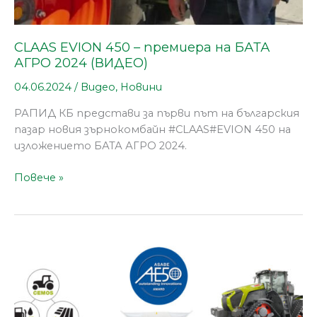
CLAAS EVION 450 – премиера на БАТА
АГРО 2024 (ВИДЕО)
04.06.2024
/
Видео
,
Новини
РАПИД КБ представи за първи път на българския
пазар новия зърнокомбайн #CLAAS#EVION 450 на
изложението БАТА АГРО 2024.
Повече »
Aмериканското
дружество
по
селскостопанско
и