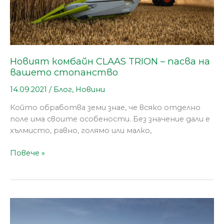
Новият комбайн CLAAS TRION – пасва на
вашето стопанство
14.09.2021
/
Блог
,
Новини
Който обработва земи знае, че всяко отделно
поле има своите особености. Без значение дали е
хълмисто, равно, голямо или малко,
Повече »
CLAAS
LEXION: