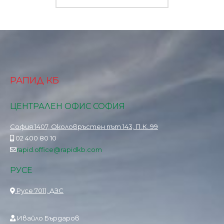
РАПИД КБ
ЦЕНТРАЛЕН ОФИС СОФИЯ
София 1407, Околовръстен път 143, П.К. 99
02 400 80 10
rapid.office@rapidkb.com
РУСЕ
Русе 7011, ДЗС
Ивайло Бърдаров