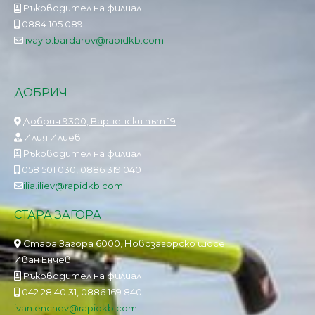
Ръководител на филиал
0884 105 089
ivaylo.bardarov@rapidkb.com
ДОБРИЧ
Добрич 9300, Варненски път 19
Илия Илиев
Ръководител на филиал
058 501 030, 0886 319 040
ilia.iliev@rapidkb.com
СТАРА ЗАГОРА
Стара Загора 6000, Новозагорско шосе
Иван Енчев
Ръководител на филиал
042 28 40 31, 0886 169 840
ivan.enchev@rapidkb.com