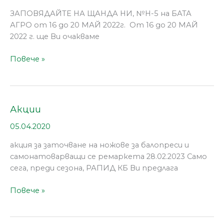
ЗАПОВЯДАЙТЕ НА ЩАНДА НИ, №H-5 на БАТА
АГРО от 16 до 20 МАЙ 2022г. От 16 до 20 МАЙ
2022 г. ще Ви очакваме
Повече »
Акции
Акции
05.04.2020
акция за заточване на ножове за балопреси и
самонатоварващи се ремаркета 28.02.2023 Само
сега, преди сезона, РАПИД КБ Ви предлага
Повече »