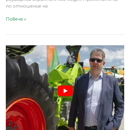
по отношение на
Повече »
CLAAS
EVION
450
–
премиера
на
БАТА
АГРО
2024
(ВИДЕО)