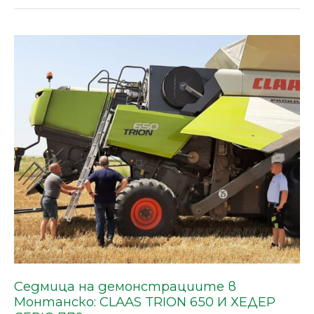
Седмица
на
демонстрациите
в
Монтанско:
CLAAS
TRION
650
И
ХЕДЕР
CERIO
7.70
Седмица на демонстрациите в
Монтанско: CLAAS TRION 650 И ХЕДЕР