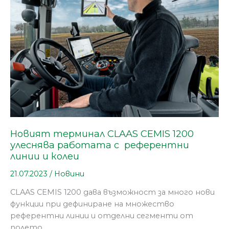
1200
улеснява
работата
с
референтни
линии
и
колеи
Новият терминал CLAAS CEMIS 1200
улеснява работата с референтни
линии и колеи
21.07.2023
/
Новини
CLAAS CEMIS 1200 дава възможност за много нови
функции при дефиниране на множество
референтни линии и отделни сегменти от
полето.