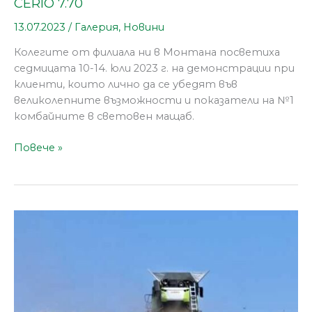
CERIO 7.70
13.07.2023
/
Галерия
,
Новини
Колегите от филиала ни в Монтана посветиха
седмицата 10-14. юли 2023 г. на демонстрации при
клиенти, които лично да се убедят във
великолепните възможности и показатели на №1
комбайните в световен мащаб.
Повече »
Седмица
на
демонстрациите
в
монтанско:
CLAAS