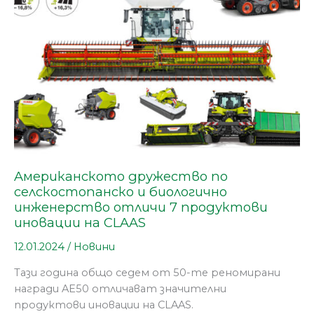
биологично
инженерство
отличи
7
продуктови
иновации
на
CLAAS
Aмериканското дружество по
селскостопанско и биологично
инженерство отличи 7 продуктови
иновации на CLAAS
12.01.2024
/
Новини
Тази година общо седем от 50-те реномирани
награди AE50 отличават значителни
продуктови иновации на CLAAS.