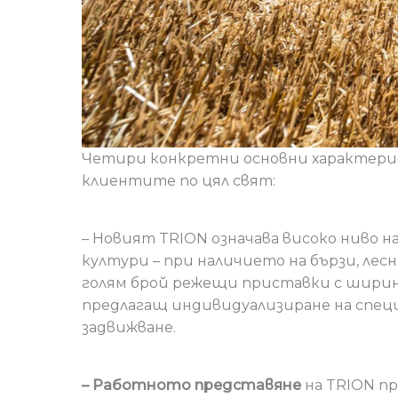
Четири конкретни основни характерис
клиентите по цял свят:
– Новият TRION означава високо ниво н
култури – при наличието на бързи, ле
голям брой режещи приставки с ширини д
предлагащ индивидуализиране на специ
задвижване.
– Работното представяне
на TRION пр