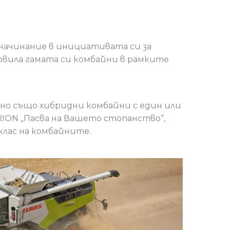
о начинание в инициативата си за
новила гамата си комбайни в рамките
 но също хибридни комбайни с един или
TRION „Пасва на Вашето стопанство“,
клас на комбайните.