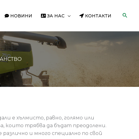
НОВИНИ
ЗА НАС
КОНТАКТИ
ПАНСТВО
али е хълмисто, равно, голямо или
тва, които трябва да бъдат преодолени.
е различно и много специално по свой