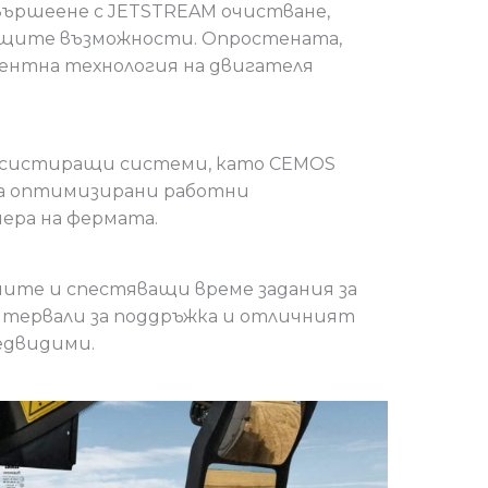
вършеене с JETSTREAM очистване,
ващите възможности. Опростената,
гентна технология на двигателя
 асистиращи системи, като CEMOS
на оптимизирани работни
ера на фермата.
ните и спестяващи време задания за
нтервали за поддръжка и отличният
едвидими.