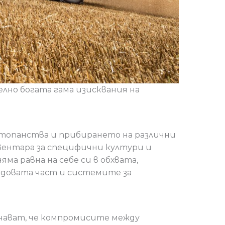
лно богата гама изисквания на
топанства и прибирането на различни
вентара за специфични култури и
ма равна на себе си в обхвата,
одовата част и системите за
ачават, че компромисите между