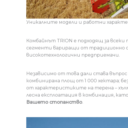
Уникалните модели и работни характе
Комбайнът TRION е подходящ за всеки п
сегменти вариращи от традиционно о
високотехнологични предприемачи.
Независимо от това дали става въпрос 
комбинирана площ от 1 000 хектара; без
от характеристиките на терена – хъл
лесна експлоатация в комбинация, кат
Вашето стопанство
.