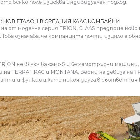
щото всяко поле изисква индивидуален подход.
N: НОВ ЕТАЛОН В СРЕДНИЯ КЛАС КОМБАЙНИ
айна от моделна серия TRION, CLAAS предприе нов
. Това означава, че компанията почти изцяло е об
RION не включва само 5 и 6-сламотръсни машини,
ии на TERRA TRAC и MONTANA. Верни на девиза на 
анти и функции като никоя друга в съответния 