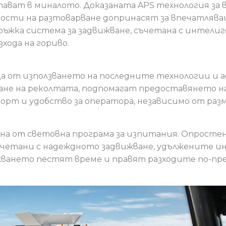
ват в миналото. Доказаната APS технология за 
корости на разтоварване допринасят за впечатля
ъжка система за задвижване, съчетана с интели
хода на гориво.
а от използването на последните технологии и
ане на реколтата, подпомагат предоставянето 
орт и удобство за оператора, независимо от разм
ана от световна програма за изпитания. Опросте
ъчетани с надеждното задвижване, удължените и
ването пестят време и правят разходите по-пр