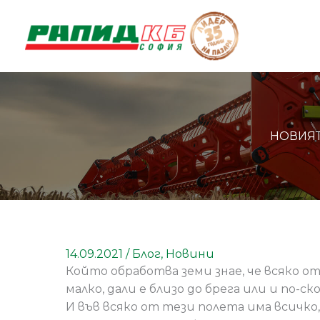
Skip
to
content
НОВИЯТ
14.09.2021
/
Блог
,
Новини
Който обработва земи знае, че всяко от
малко, дали е близо до брега или и по-
И във всяко от тези полета има всичко,