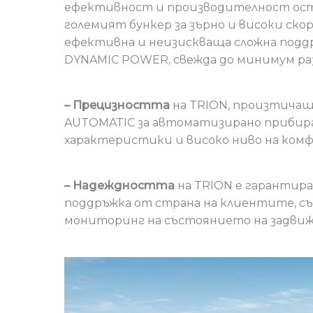
ефективност и производителност оста
големият бункер за зърно и високи с
ефективна и неизискваща сложна поддр
DYNAMIC POWER, свежда до минимум раз
– Прецизността
на TRION, произтичащ
AUTOMATIC за автоматизирано прибир
характеристики и високо ниво на комф
– Надеждността
на TRION е гарантир
поддръжка от страна на клиентите, с
мониторинг на състоянието на задвиж