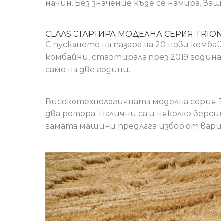
начин. Без значение къде се намира. За
CLAAS СТАРТИРА МОДЕЛНА СЕРИЯ TRIO
С пускането на пазара на 20 нови комб
комбайни, стартирала през 2019 година
само на две години.
Високотехнологичната моделна серия T
два ротора. Налични са и няколко верс
гамата машини предлага избор от вари