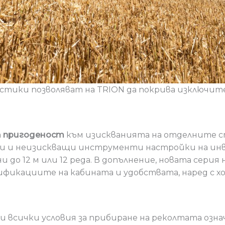
тики позволяват на TRION да покрива изключите
а
пригоденост
към изискванията на отделните с
сни и неизискващи инструменти настройки на ин
о 12 м или 12 реда. В допълнение, новата серия ня
фикациите на кабината и удобствата, наред с х
и всички условия за прибиране на реколтата озн