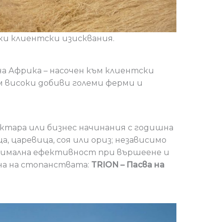
и клиентски изисквания.
на Африка – насочен към клиентски
високи добиви големи ферми и
ектара или бизнес начинания с годишна
, царевица, соя или ориз; независимо
ксимална ефективност при вършеене и
на на стопанствата:
TRION – Пасва на