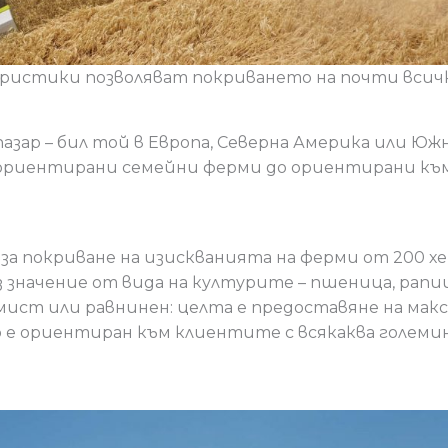
ристики позволяват покриването на почти всичк
азар – бил той в Европа, Северна Америка или Юж
риентирани семейни ферми до ориентирани към 
за покриване на изискванията на ферми от 200 х
 значение от вида на културите – пшеница, рапица
мист или равнинен: целта е предоставяне на ма
о е ориентиран към клиентите с всякаква големи