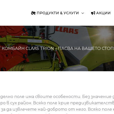
ПРОДУКТИ & УСЛУГИ
АКЦИИ
 КОМБАЙН CLAAS TRION – ПАСВА НА ВАШЕТО СТО
делно поле има своите особености. Без значение д
скоро в сух район. Всяко поле крие предизвикателс
 за да извлечете най-доброто от него. Всяко поле 