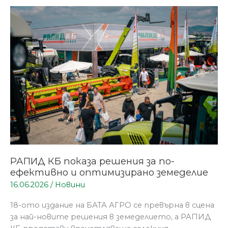
РАПИД
КБ
показа
решения
за
по-
ефективно
и
оптимизирано
земеделие
РАПИД КБ показа решения за по-
ефективно и оптимизирано земеделие
16.06.2026
/
Новини
18-ото издание на БАТА АГРО се превърна в сцена
за най-новите решения в земеделието, а РАПИД