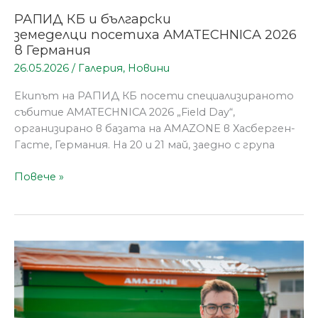
РАПИД КБ и български
земеделци посетиха AMATECHNICA 2026
в Германия
26.05.2026
/
Галерия
,
Новини
Eкипът на РАПИД КБ посети специализираното
събитие AMATECHNICA 2026 „Field Day“,
организирано в базата на AMAZONE в Хасберген-
Гасте, Германия. На 20 и 21 май, заедно с група
Повече »
AMAZONE
представи
в
България
най-