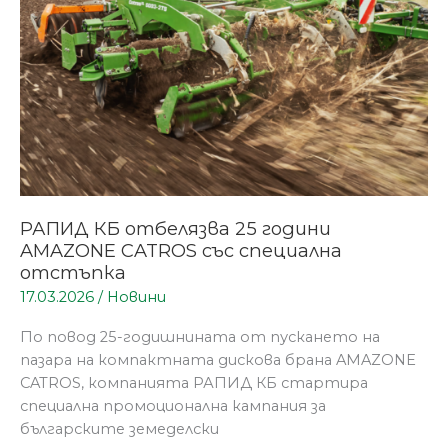
CATROS
със
специална
отстъпка
РАПИД КБ отбелязва 25 години
AMAZONE CATROS със специална
отстъпка
17.03.2026
/
Новини
По повод 25-годишнината от пускането на
пазара на компактната дискова брана AMAZONE
CATROS, компанията РАПИД КБ стартира
специална промоционална кампания за
българските земеделски