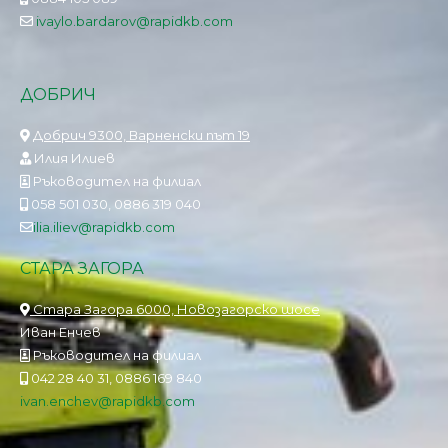
ivaylo.bardarov@rapidkb.com
ДОБРИЧ
Добрич 9300, Варненски път 19
Илия Илиев
Ръководител на филиал
058 501 030, 0886 319 040
ilia.iliev@rapidkb.com
СТАРА ЗАГОРА
Стара Загора 6000, Новозагорско шосе
Иван Енчев
Ръководител на филиал
042 28 40 31, 0886 169 840
ivan.enchev@rapidkb.com