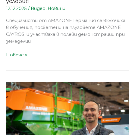
условия
12.12.2025
/
Видео
,
Новини
Специалисти от AMAZONE Германия се включиха
в обучения, посветени на плуговете AMAZONE
CAYROS, и участваха в полеви демонстрации при
земеделци
Повече »
AMAZONE
на
Агритехника:
Иновации,
които
задават
нови
стандарти