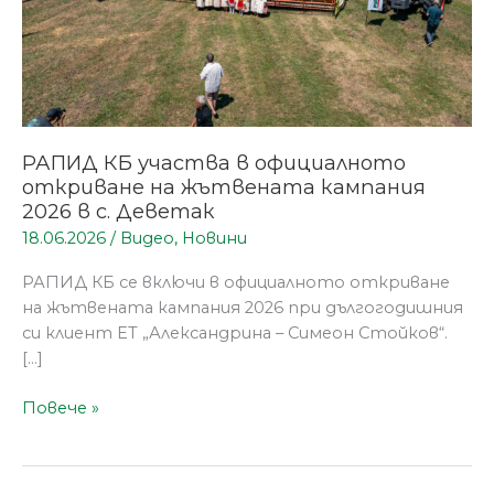
жътвената
кампания
2026
в
с.
Деветак
РАПИД КБ участва в официалното
откриване на жътвената кампания
2026 в с. Деветак
18.06.2026
/
Видео
,
Новини
РАПИД КБ се включи в официалното откриване
на жътвената кампания 2026 при дългогодишния
си клиент ЕТ „Александрина – Симеон Стойков“.
[…]
Повече »