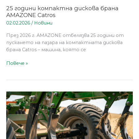
25 години компактна дискова брана
AMAZONE Catros
02.02.2026
/
Новини
През 2026 г. AMAZONE отбелязва 25 години от
пускането на пазара на компактната дискова
брана Catros – машина, която се
Повече »
AMAZONE
с
нова
концепция
за
износоустойчиви
метални