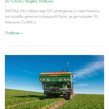
20.11.2025
/
Видео
,
Новини
РАПИД КБ събра над 100 земеделци и партньори
на полева демонстрация в Русе, за да покаже 30
машини CLAAS и
Повече »
Две
сребърни
отличия
за
AMAZONE
от
Agritechnica
Innovation
Awards
2025