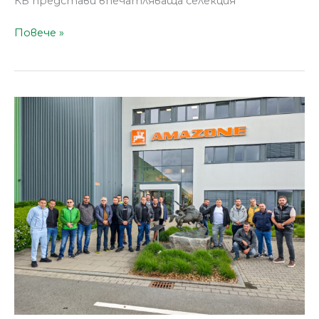
КБ представи впечатляваща селекция
Повече »
РАПИД
КБ и български
земеделци посетиха AMATECHNICA
2026
в
Германия