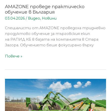
AMAZONE проведе практическо
обучение в България
03.04.2026
/
Видео
,
Новини
Специалисти от AMAZONE проведоха тридневно
продуктово обучение за търговския екип
на РАПИД КБ в базата на компанията в Стара
Загора. Обучението беше фокусирано върху
Повече »
РАПИД
КБ
отбелязва
25
години
AMAZONE