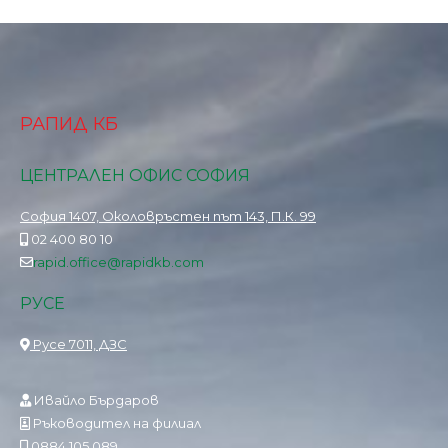
РАПИД КБ
ЦЕНТРАЛЕН ОФИС СОФИЯ
София 1407, Околовръстен път 143, П.К. 99
02 400 80 10
rapid.office@rapidkb.com
РУСЕ
Русе 7011, ДЗС
Ивайло Бърдаров
Ръководител на филиал
0884 105 089