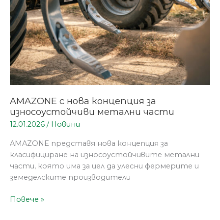
части
AMAZONE с нова концепция за
износоустойчиви метални части
12.01.2026
/
Новини
AMAZONE представя нова концепция за
класифициране на износоустойчивите метални
части, която има за цел да улесни фермерите и
земеделските производители
Повече »