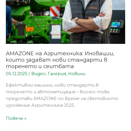
в
торенето
и
сеитбата
AMAZONE на Агритехника: Иновации,
които задават нови стандарти в
торенето и сеитбата
05.12.2025
/
Видео
,
Галерия
,
Новини
Ефективни машини, нови стандарти в
торенето и автоматизация – всичко това
представи AMAZONE по време на световното
изложение Агритехника 2025.
Повече »