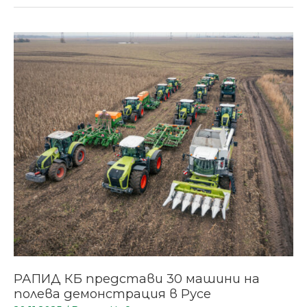
РАПИД
КБ
представи
30
машини
на
полева
демонстрация
в
Русе
РАПИД КБ представи 30 машини на
полева демонстрация в Русе