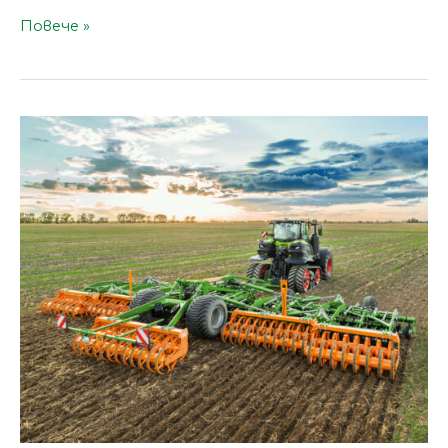
Повече »
25
години
компактна
дискова
брана
AMAZONE
Catros