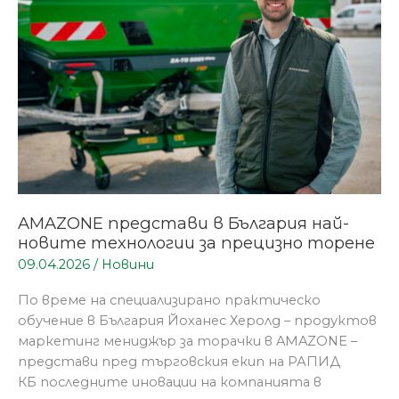
новите
технологии
за
прецизно
торене
AMAZONE представи в България най-
новите технологии за прецизно торене
09.04.2026
/
Новини
По време на специализирано практическо
обучение в България Йоханес Херолд – продуктов
маркетинг мениджър за торачки в AMAZONE –
представи пред търговския екип на РАПИД
КБ последните иновации на компанията в