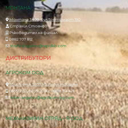
МОНТАНА
Монтана 3400, бул.Трети март 190
Страхил Стоянов
Ръководител на филиал
0882 707 812
strahil.stoyanov@rapidkb.com
ДИСТРИБУТОРИ
АГРОКОМ ООД
Тръстеник 5857, кв.Индустриален
06551 2152, 06551 2000, 0888 314 421
svilen.angelov@agrokom-bg.com
МЕХАНИЗИРАН ОТРЯД – Я ООД