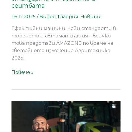
сеитбата
05.12.2025
/
Видео
,
Галерия
,
Новини
Ефективни машини, нови стандарти в
торенето и автоматизация – всичко
това представи AMAZONE по време на
световното изложение Агритехника
2025.
Повече »
Йордан
от
с.
Лехчево