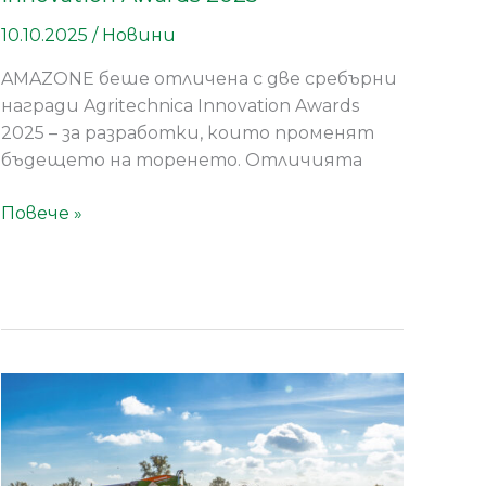
10.10.2025
/
Новини
AMAZONE беше отличена с две сребърни
награди Agritechnica Innovation Awards
2025 – за разработки, които променят
бъдещето на торенето. Отличията
Повече »
Ултра-
плитка
обработка
на