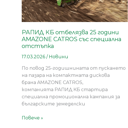
отстъпка
РАПИД КБ отбелязва 25 години
AMAZONE CATROS със специална
отстъпка
17.03.2026
/
Новини
По повод 25-годишнината от пускането
на пазара на компактната дискова
брана AMAZONE CATROS,
компанията РАПИД КБ стартира
специална промоционална кампания за
българските земеделски
Повече »