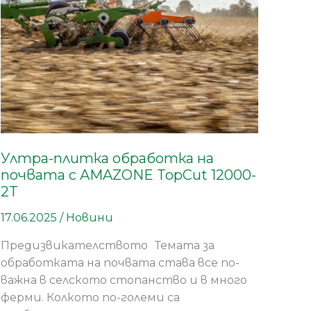
почвата
с
AMAZONE
TopCut
12000-
2T
Ултра-плитка обработка на
почвата с AMAZONE TopCut 12000-
2T
17.06.2025
/
Новини
Предизвикателството Темата за
обработката на почвата става все по-
важна в селското стопанство и в много
ферми. Колкото по-големи са