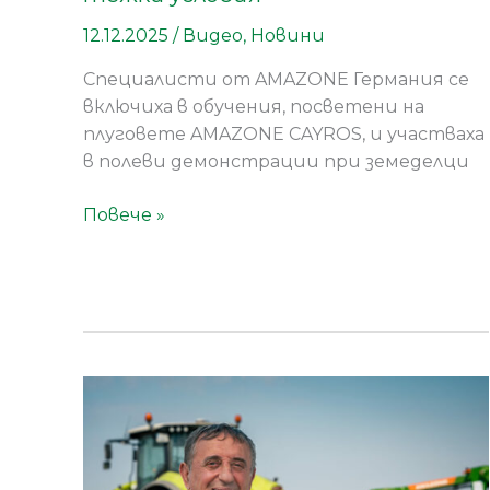
12.12.2025
/
Видео
,
Новини
Специалисти от AMAZONE Германия се
включиха в обучения, посветени на
плуговете AMAZONE CAYROS, и участваха
в полеви демонстрации при земеделци
Повече »
„Иванов
Къмпани“
избира
AMAZONE