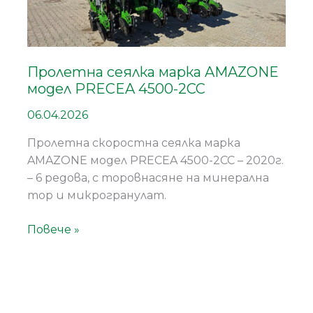
модел
PRECEA
4500-
2CC
Пролетна сеялка марка AMAZONE
модел PRECEA 4500-2CC
06.04.2026
Пролетна скоростна сеялка марка
AMAZONE модел PRECEA 4500-2CC – 2020г.
– 6 редова, с торовнасяне на минерална
тор и микрогранулат.
Повече »