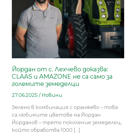
доказва:
CLAAS
и
AMAZONE
не
са
само
за
големите
Йордан от с. Лехчево доказва:
земеделци
CLAAS и AMAZONE не са само за
големите земеделци
27.06.2025
/
Новини
Зелено в комбинация с оранжево – това
са любимите цветове на Йордан
Йорданов – трето поколение земеделец,
който обработва 1000 […]