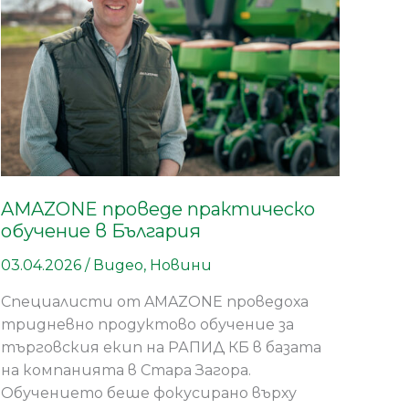
в
България
AMAZONE проведе практическо
обучение в България
03.04.2026
/
Видео
,
Новини
Специалисти от AMAZONE проведоха
тридневно продуктово обучение за
търговския екип на РАПИД КБ в базата
на компанията в Стара Загора.
Обучението беше фокусирано върху