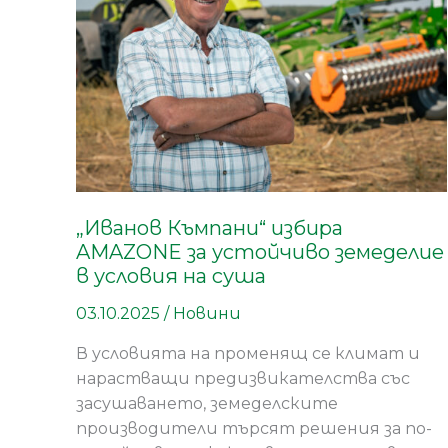
за
устойчиво
земеделие
в
условия
на
суша
„Иванов Къмпани“ избира
AMAZONE за устойчиво земеделие
в условия на суша
03.10.2025
/
Новини
В условията на променящ се климат и
нарастващи предизвикателства със
засушаването, земеделските
производители търсят решения за по-