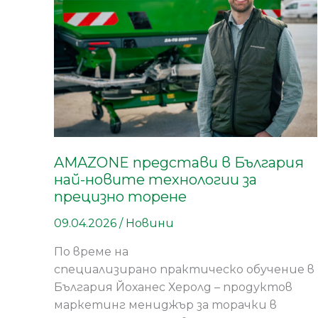
най-
новите
технологии
за
прецизно
торене
AMAZONE представи в България
най-новите технологии за
прецизно торене
09.04.2026
/
Новини
По време на
специализирано практическо обучение в
България Йоханес Херолд – продуктов
маркетинг мениджър за торачки в