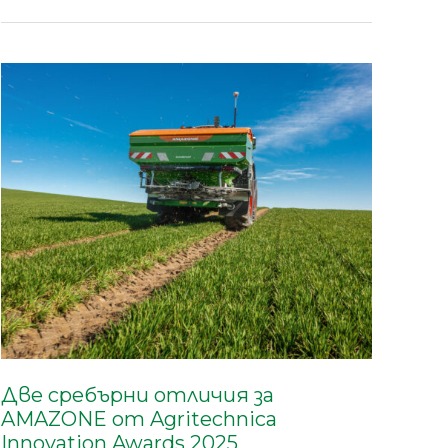
Две
сребърни
отличия
за
AMAZONE
от
Agritechnica
Innovation
Awards
2025
Две сребърни отличия за
AMAZONE от Agritechnica
Innovation Awards 2025