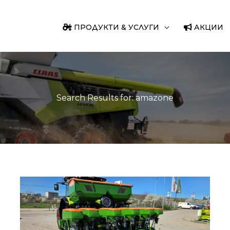
ПРОДУКТИ & УСЛУГИ
АКЦИИ
Search Results for:
amazone
Пролетна
сеялка
марка
AMAZONE