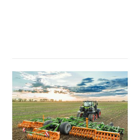
25
години
компактна
дискова
брана
AMAZONE
Catros