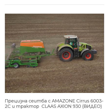
Прецизна
сеитба
с
AMAZONE
Cirrus
6003-
2C
и
трактор
CLAAS
AXION
930
(ВИДЕО)
Прецизна сеитба с AMAZONE Cirrus 6003-
2C и трактор CLAAS AXION 930 (ВИДЕО)