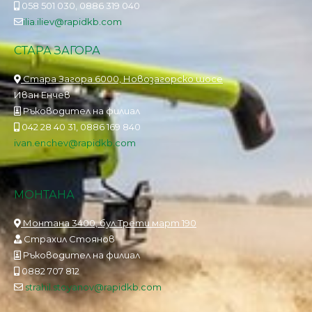
058 501 030, 0886 319 040
ilia.iliev@rapidkb.com
СТАРА ЗАГОРА
Стара Загора 6000, Новозагорско шосе
Иван Енчев
Ръководител на филиал
042 28 40 31, 0886 169 840
ivan.enchev@rapidkb.com
МОНТАНА
Монтана 3400, бул.Трети март 190
Страхил Стоянов
Ръководител на филиал
0882 707 812
strahil.stoyanov@rapidkb.com