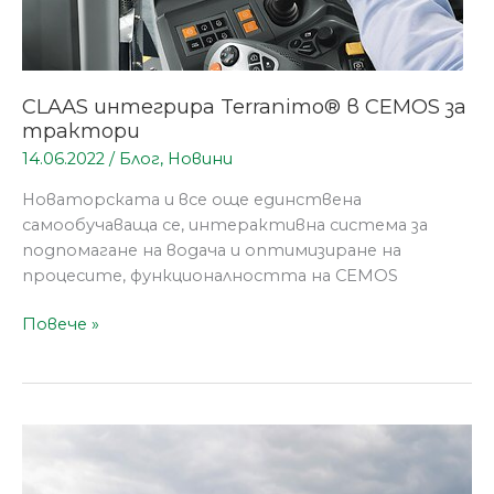
CLAAS интегрира Terranimo® в CEMOS за
трактори
14.06.2022
/
Блог
,
Новини
Новаторската и все още единствена
самообучаваща се, интерактивна система за
подпомагане на водача и оптимизиране на
процесите, функционалността на CEMOS
Повече »
CLAAS
ARION
400: