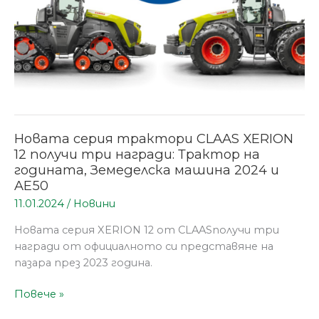
три
награди:
Трактор
на
годината,
Земеделска
машина
2024
и
Новата серия трактори CLAAS XERION
AE50
12 получи три награди: Трактор на
годината, Земеделска машина 2024 и
AE50
11.01.2024
/
Новини
Новата серия XERION 12 от CLAASполучи три
награди от официалното си представяне на
пазара през 2023 година.
Повече »