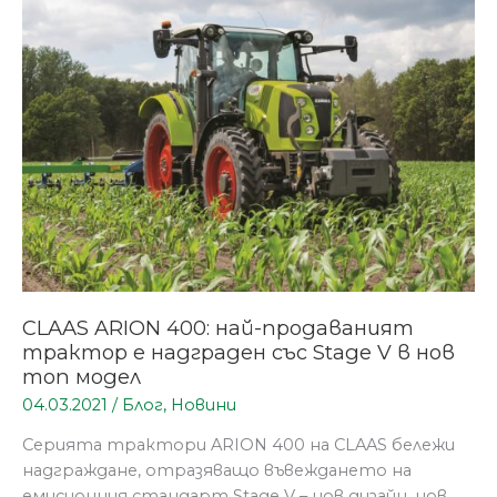
най-
продаваният
трактор
е
надграден
със
Stage
V
в
нов
топ
модел
CLAAS ARION 400: най-продаваният
трактор е надграден със Stage V в нов
топ модел
04.03.2021
/
Блог
,
Новини
Серията трактори ARION 400 на CLAAS бележи
надграждане, отразяващо въвеждането на
емисионния стандарт Stage V – нов дизайн, нов