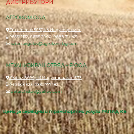
ДИСТРИБУТОРИ
АГРОКОМ ООД
Тръстеник 5857, кв.Индустриален
06551 2152, 06551 2000, 0888 314 421
svilen.angelov@agrokom-bg.com
МЕХАНИЗИРАН ОТРЯД – Я ООД
Ямбол 8600, кв.Индустриален 333
046 663 923, 0895 777 182
petarchistov@yahoo.com
Цени за сервизни и транспортни услуги РАПИД КБ