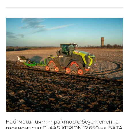
Най-
мощният
трактор
с
безстепенна
трансмисия
CLAAS
XERION
12.650
на
БАТА
АГРО
2024
(ВИДЕО)
Най-мощният трактор с безстепенна
трансмисия CLAAS XERION 12.650 на БАТА