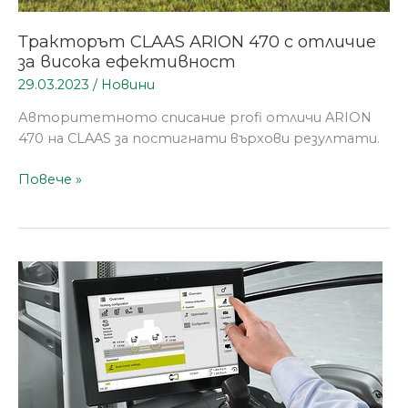
Тракторът CLAAS ARION 470 с отличие
за висока ефективност
29.03.2023
/
Новини
Авторитетното списание profi отличи ARION
470 на CLAAS за постигнати върхови резултати.
Повече »
CLAAS
интегрира
Terranimo®
в
CEMOS
за
трактори