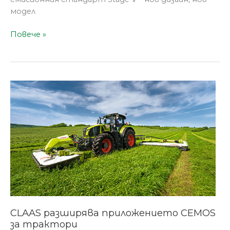
модел
Повече »
CLAAS
разширява
приложението
CEMOS
за
трактори
CLAAS разширява приложението CEMOS
за трактори