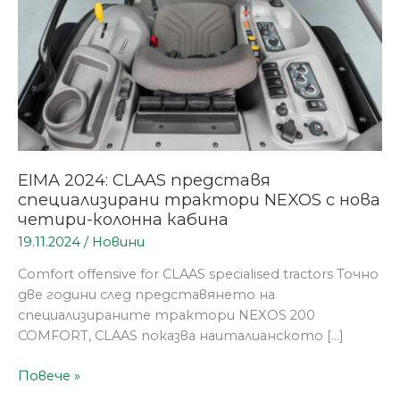
с
нова
четири-
колонна
кабина
EIMA 2024: CLAAS представя
специализирани трактори NEXOS с нова
четири-колонна кабина
19.11.2024
/
Новини
Comfort offensive for CLAAS specialised tractors Точно
две години след представянето на
специализираните трактори NEXOS 200
COMFORT, CLAAS показва наиталианското […]
Повече »