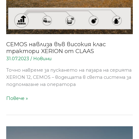
CEMOS навлиза във високия клас
трактори XERION от CLAAS
31.07.2023
/
Новини
Точно навреме за пускането на пазара на серията
XERION 12, CEMOS – водещата в света система за
подпомагане на оператора
Повече »
CLAAS
XERION