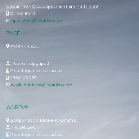
София 1407, Околовръстен път 143, П.К. 99
02 400 80 10
rapid.office@rapidkb.com
РУСЕ
Русе 7011, ДЗС
Ивайло Бърдаров
Ръководител на филиал
0884 105 089
ivaylo.bardarov@rapidkb.com
ДОБРИЧ
Добрич 9300, Варненски път 19
Илия Илиев
Ръководител на филиал