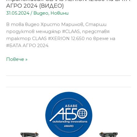
АГРО 2024 (ВИДЕО)
31.05.2024
/
Видео
,
Новини
В това видео Христо Маринов, Старши
продуктов мениджър #CLAAS, представя
трактор CLAAS #XERION 12.650 по време на
#БАТА АГРО 2024.
Повече »
Новата
серия
трактори
CLAAS
XERION
12
получи