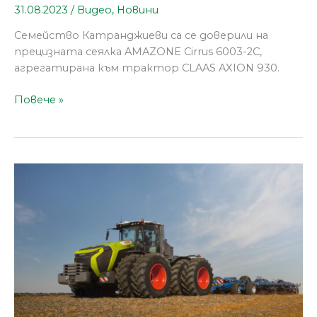
31.08.2023
/
Видео
,
Новини
Семейство Катранджиеви са се доверили на
прецизната сеялка AMAZONE Cirrus 6003-2C,
агрегатирана към трактор CLAAS AXION 930.
Повече »
CEMOS
навлиза
във
високия
клас
трактори
XERION
от
CLAAS