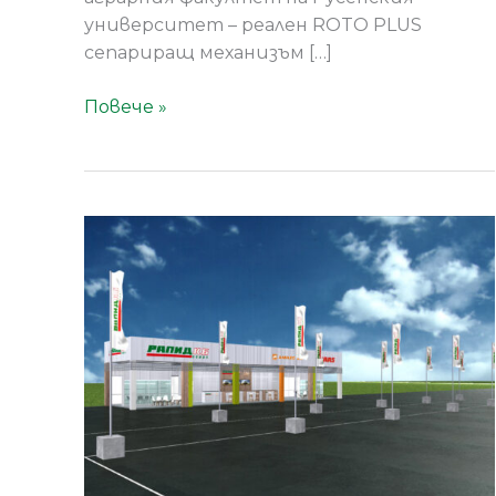
университет – реален ROTO PLUS
сепариращ механизъм […]
Повече »
РАПИД
КБ
ВИ
КАНИ: