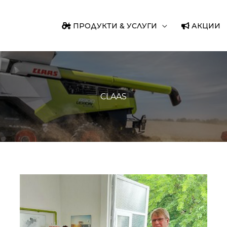
ПРОДУКТИ & УСЛУГИ
АКЦИИ
CLAAS
РАПИД
КБ
и
CLAAS