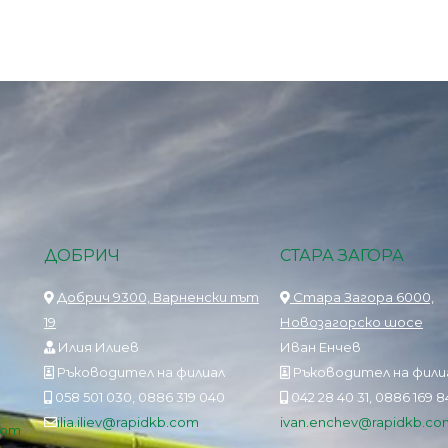
ДОБРИЧ
СТАРА ЗАГОРА
Добрич 9300, Варненски път
Стара Загора 6000,
19
Новозагорско шосе
Илия Илиев
Иван Енчев
Ръководител на филиал
Ръководител на фили
058 501 030, 0886 319 040
042 28 40 31, 0886 169 
ilia.iliev@rapidkb.com
ivan.enchev@rapidkb.co
com