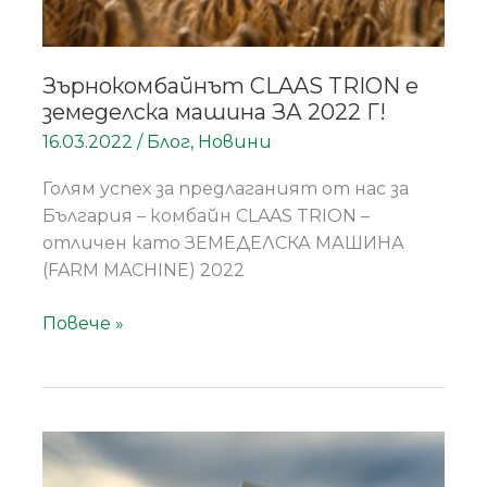
Зърнокомбайнът CLAAS TRION е
земеделска машина ЗА 2022 Г!
16.03.2022
/
Блог
,
Новини
Голям успех за предлаганият от нас за
България – комбайн CLAAS TRION –
отличен като ЗЕМЕДЕЛСКА МАШИНА
(FARM MACHINE) 2022
Повече »
Новият
комбайн