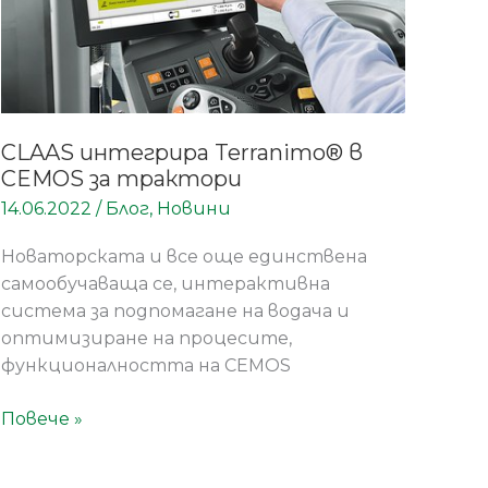
CEMOS
за
трактори
CLAAS интегрира Terranimo® в
CEMOS за трактори
14.06.2022
/
Блог
,
Новини
Новаторската и все още единствена
самообучаваща се, интерактивна
система за подпомагане на водача и
оптимизиране на процесите,
функционалността на CEMOS
Повече »