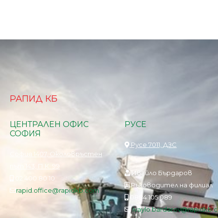
РАПИД КБ
ЦЕНТРАЛЕН ОФИС
РУСЕ
СОФИЯ
Русе 7011, ДЗС
София 1407, Околовръстен
път 143, П.К. 99
Ивайло Бърдаров
02 400 80 10
Ръководител на филиал
rapid.office@rapidkb.com
0884 105 089
ivaylo.bardarov@rapidkb.