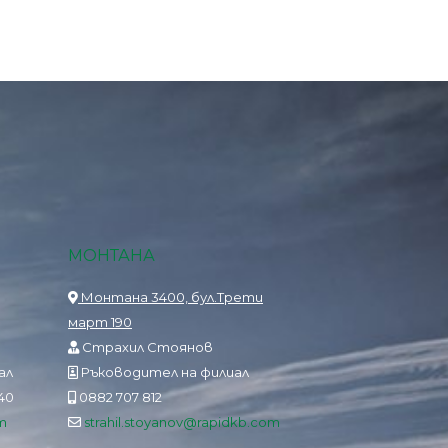
МОНТАНА
Монтана 3400, бул.Трети
март 190
Страхил Стоянов
ал
Ръководител на филиал
840
0882 707 812
m
strahil.stoyanov@rapidkb.com