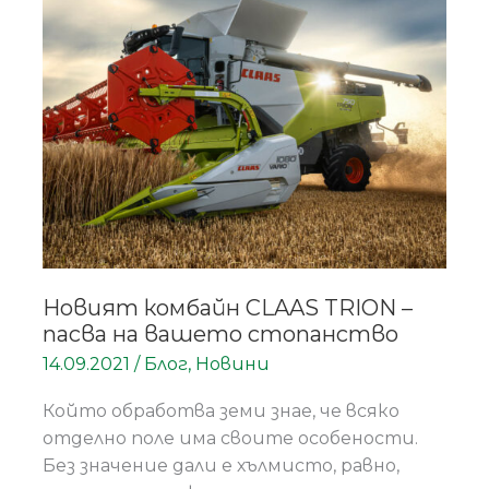
CLAAS
TRION
–
пасва
на
вашето
стопанство
Новият комбайн CLAAS TRION –
пасва на вашето стопанство
14.09.2021
/
Блог
,
Новини
Който обработва земи знае, че всяко
отделно поле има своите особености.
Без значение дали е хълмисто, равно,