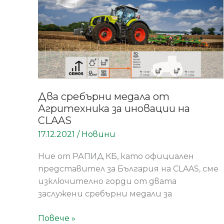
медала
от
Агритехника
за
иновации
на
CLAAS
Два сребърни медала от
Агритехника за иновации на
CLAAS
17.12.2021
/
Новини
Ние от РАПИД КБ, като официален
представител за България на CLAAS, сме
изключително горди от двата
заслужени сребърни медали за
Повече »