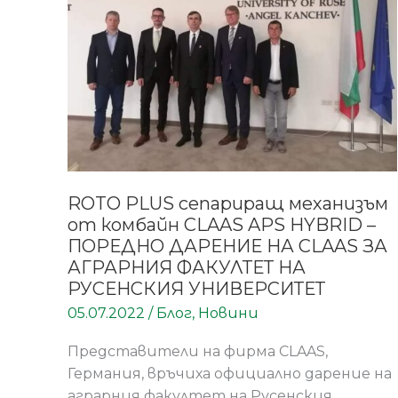
от
комбайн
CLAAS
APS
HYBRID
–
ПОРЕДНО
ДАРЕНИЕ
НА
ROTO PLUS сепариращ механизъм
CLAAS
от комбайн CLAAS APS HYBRID –
ЗА
ПОРЕДНО ДАРЕНИЕ НА CLAAS ЗА
АГРАРНИЯ
АГРАРНИЯ ФАКУЛТЕТ НА
ФАКУЛТЕТ
РУСЕНСКИЯ УНИВЕРСИТЕТ
НА
05.07.2022
/
Блог
,
Новини
РУСЕНСКИЯ
УНИВЕРСИТЕТ
Представители на фирма CLAAS,
Германия, връчиха официално дарение на
аграрния факултет на Русенския