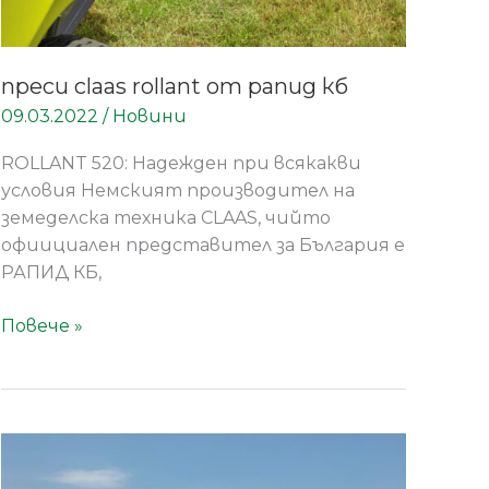
преси claas rollant от рапид кб
09.03.2022
/
Новини
ROLLANT 520: Надежден при всякакви
условия Немският производител на
земеделска техника CLAAS, чийто
офиициален представител за България е
РАПИД КБ,
Повече »
Как
се