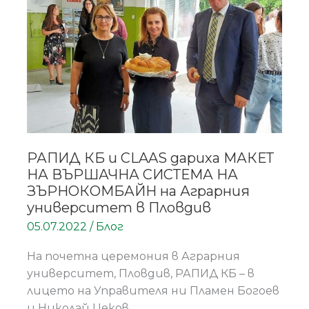
дариха
МАКЕТ
НА
ВЪРШАЧНА
СИСТЕМА
НА
ЗЪРНОКОМБАЙН на
Аграрния
университет
РАПИД КБ и CLAAS дариха МАКЕТ
в
НА ВЪРШАЧНА СИСТЕМА НА
Пловдив
ЗЪРНОКОМБАЙН на Аграрния
университет в Пловдив
05.07.2022
/
Блог
На почетна церемония в Аграрния
университет, Пловдив, РАПИД КБ – в
лицето на Управителя ни Пламен Богоев
и Николай Цеков,