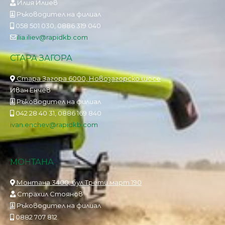
Илия Илиев
Ръководител на филиал
058 501 030, 0886 319 040
ilia.iliev@rapidkb.com
СТАРА ЗАГОРА
Стара Загора 6000, Новозагорско шосе
Иван Енчев
Ръководител на филиал
042 28 40 31, 0886 169 840
ivan.enchev@rapidkb.com
МОНТАНА
Монтана 3400, бул.Трети март 190
Страхил Стоянов
Ръководител на филиал
0882 707 812