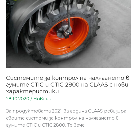
в
гумите
CTIC
и
CTIC
2800
на
CLAAS
с
нови
характеристики
Системите за контрол на налягането в
гумите CTIC и CTIC 2800 на CLAAS с нови
характеристики
28.10.2020
/
Новини
За продуктовата 2021-ва година CLAAS ревизира
своите системи за контрол на налягането в
гумите CTIC и CTIC 2800. Те вече