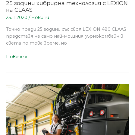
25 години хибридна технология с LEXION
на CLAAS
25.11.2020
/
Новини
Точно преди 25 години със своя LEXION 480 CLAAS
представя не само най-мощния зърнокомбайн в
света по това време, но
Повече »
Зимни
инспекции
на
земеделска
техника
CLAAS