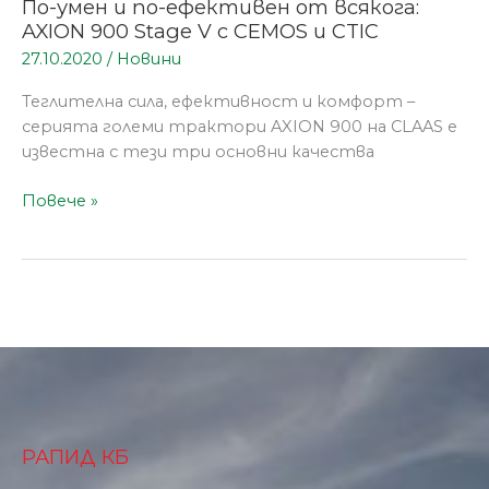
По-умен и по-ефективен от всякога:
AXION 900 Stage V с CEMOS и CTIC
27.10.2020
/
Новини
Теглителна сила, ефективност и комфорт –
серията големи трактори AXION 900 на CLAAS е
известна с тези три основни качества
Повече »
РАПИД КБ