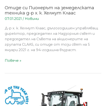
Отиде си Пионерът на земеделската
техника д-р х. к. Хелмут Клаас
07.01.2021
/
Новини
Д-р х. к. Хелмут Клаас, дългогодишен управляващ
директор, председател на Надзорния съвет и
председател на Съвета на акционерите на
групата CLAAS, си отиде от този свят на 5
януари 2021 г. на 94-годишна възраст.
Повече »
CLAAS
AXION
960
CEMOS