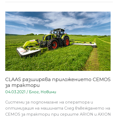
CLAAS
разширява
приложението
CEMOS
за
трактори
CLAAS разширява приложението CEMOS
за трактори
04.03.2021
/
Блог
,
Новини
Системи за подпомагане на оператора и
оптимизация на машината След въвеждането на
CEMOS за трактори при сериите ARION и AXION