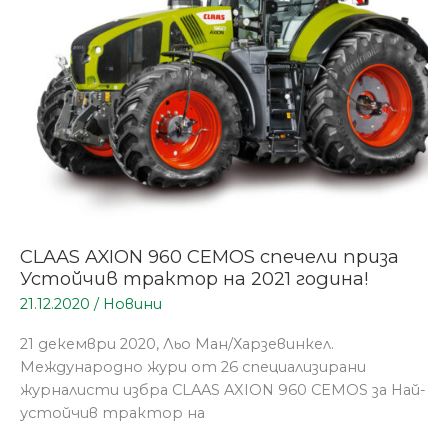
спечели
приза
Устойчив
трактор
на
2021
година!
CLAAS AXION 960 CEMOS спечели приза
Устойчив трактор на 2021 година!
21.12.2020
/
Новини
21 декември 2020, Льо Ман/Харзевинкел.
Международно жури от 26 специализирани
журналисти избра CLAAS AXION 960 CEMOS за Най-
устойчив трактор на