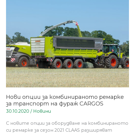
за
комбинираното
ремарке
за
транспорт
на
фураж
CARGOS
Нови опции за комбинираното ремарке
за транспорт на фураж CARGOS
30.10.2020
/
Новини
С новите опции за оборудване на комбинираното
си ремарке за сезон 2021 CLAAS разширяват