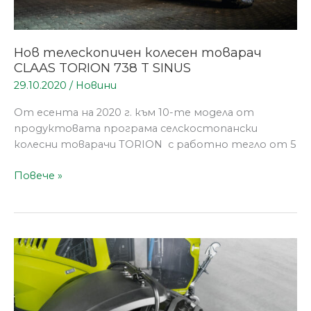
Нов телескопичен колесен товарач
CLAAS TORION 738 T SINUS
29.10.2020
/
Новини
От есента на 2020 г. към 10-те модела от
продуктовата програма селскостопански
колесни товарачи TORION с работно тегло от 5
Повече »
Системите
за
контрол
на
налягането